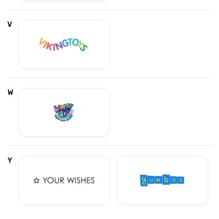
V
W
Y