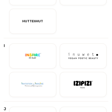
HUTTEliHUT
I
J