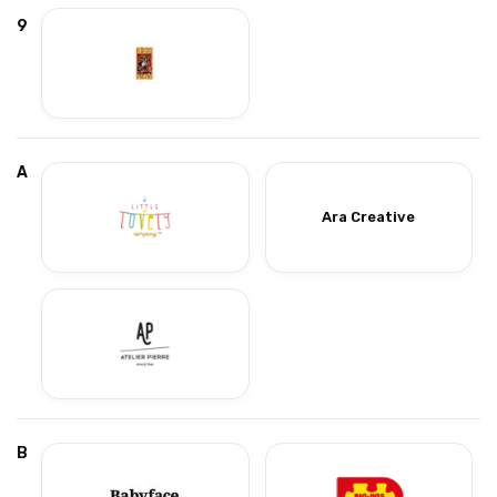
9
A
Ara Creative
B