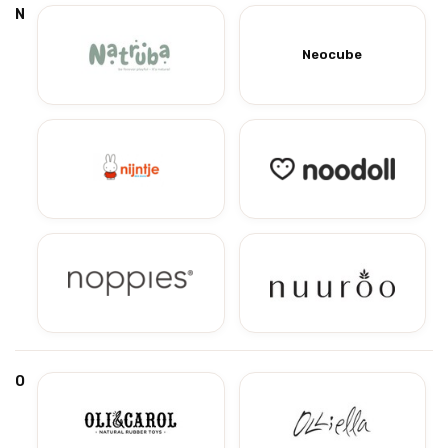
N
Neocube
O