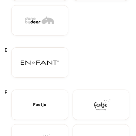
E
F
Feetje