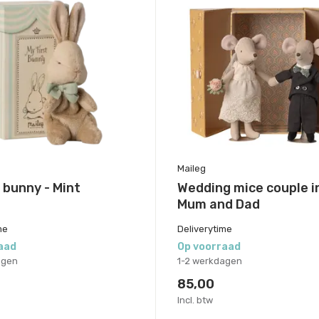
Maileg
t bunny - Mint
Wedding mice couple i
Mum and Dad
me
Deliverytime
aad
Op voorraad
agen
1-2 werkdagen
85,00
Incl. btw