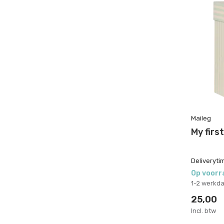
Maileg
My firs
Deliveryti
Op voorr
1-2 werkd
25,00
Incl. btw