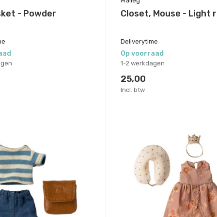
Maileg
sket - Powder
Closet, Mouse - Light 
me
Deliverytime
aad
Op voorraad
agen
1-2 werkdagen
25,00
Incl. btw