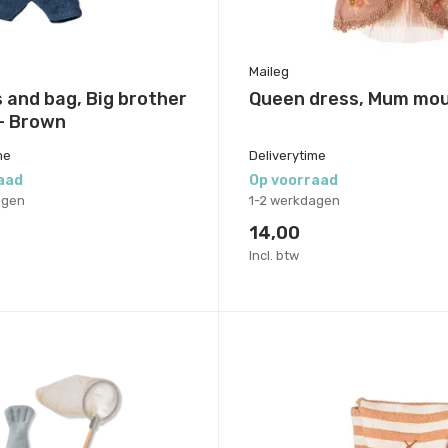
Maileg
 and bag, Big brother
Queen dress, Mum mo
- Brown
me
Deliverytime
aad
Op voorraad
agen
1-2 werkdagen
14,00
Incl. btw