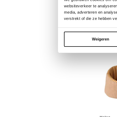
Deliveryti
websiteverkeer te analyseren
Op voorr
media, adverteren en analys
1-2 werkd
verstrekt of die ze hebben v
13,00
Incl. btw
Weigeren