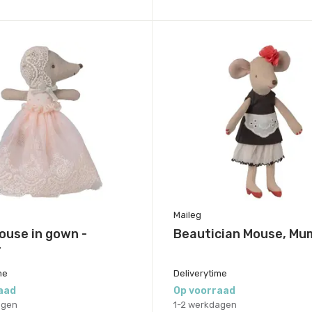
Maileg
ouse in gown -
Beautician Mouse, Mu
r
me
Deliverytime
aad
Op voorraad
agen
1-2 werkdagen