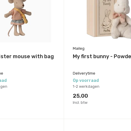
Maileg
sister mouse with bag
My first bunny - Powde
me
Deliverytime
aad
Op voorraad
agen
1-2 werkdagen
25,00
Incl. btw