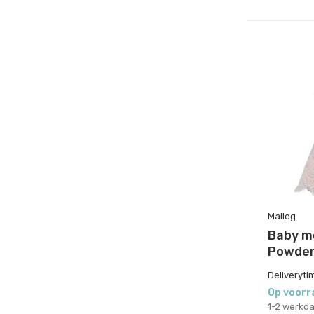
Maileg
Baby m
Powde
Deliveryti
Op voorr
1-2 werkd