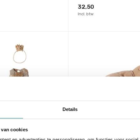
32,50
Incl. btw
Details
Maileg
s dress, Big sister
Sleeping kitten plush,
 van cookies
- Cream peach
ent en advertenties te personaliseren, om functies voor social