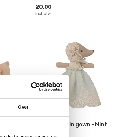
20,00
Incl. btw
Over
Maileg
 Small
Baby mouse in gown - Mint
 media te bieden en om ons