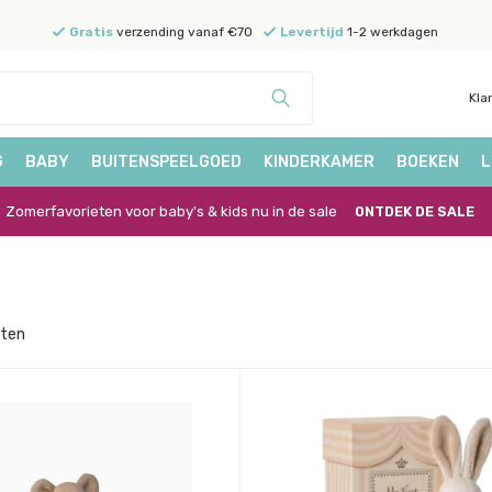
Gratis
verzending vanaf €70
Levertijd
1-2 werkdagen
Kla
G
BABY
BUITENSPEELGOED
KINDERKAMER
BOEKEN
L
Zomerfavorieten voor baby's & kids nu in de sale
ONTDEK DE SALE
cten