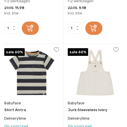
1-2 werkdagen
1-2 werkdagen
29,95
11,98
22,95
9,18
Incl. btw
Incl. btw
sale 60%
sale 60%
Babyface
Babyface
Shirt Antra
Jurk Sleeveless Ivory
Deliverytime
Deliverytime
Op voorraad
Op voorraad