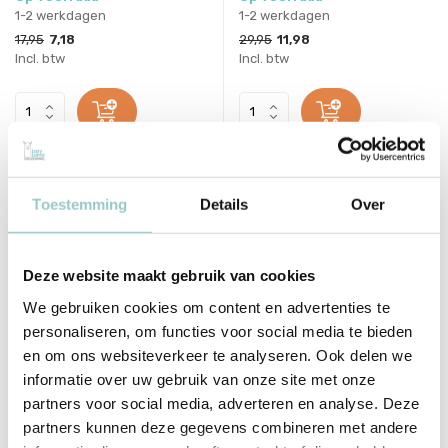
1-2 werkdagen
1-2 werkdagen
17,95
7,18
29,95
11,98
Incl. btw
Incl. btw
sale 60%
sale 60%
Toestemming
Details
Over
Deze website maakt gebruik van cookies
We gebruiken cookies om content en advertenties te
personaliseren, om functies voor social media te bieden
en om ons websiteverkeer te analyseren. Ook delen we
Babyface
Babyface
informatie over uw gebruik van onze site met onze
Shirt Sage
Shirt Short Sleeve Stripe
partners voor social media, adverteren en analyse. Deze
Buttercup
partners kunnen deze gegevens combineren met andere
Deliverytime
Deliverytime