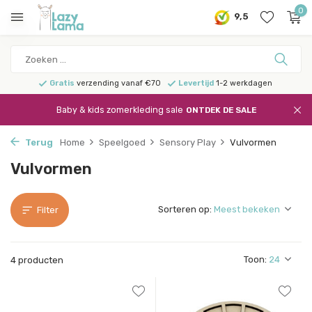
0
9,5
Gratis
verzending vanaf €70
Levertijd
1-2 werkdagen
Baby & kids zomerkleding sale
ONTDEK DE SALE
Terug
Home
Speelgoed
Sensory Play
Vulvormen
Vulvormen
Sorteren op:
Filter
Toon:
4 producten