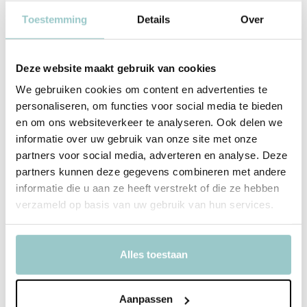
Toestemming
Details
Over
Deze website maakt gebruik van cookies
We gebruiken cookies om content en advertenties te
personaliseren, om functies voor social media te bieden
Grennn
Kiddi
en om ons websiteverkeer te analyseren. Ook delen we
Vulvorm Snowglobe
Vulvorm Zon
informatie over uw gebruik van onze site met onze
Deliverytime
Deliverytime
partners voor social media, adverteren en analyse. Deze
Op voorraad
Op voorraad
partners kunnen deze gegevens combineren met andere
1-2 werkdagen
1-2 werkdagen
informatie die u aan ze heeft verstrekt of die ze hebben
9,99
17,50
verzameld op basis van uw gebruik van hun services.
Incl. btw
Incl. btw
Alles toestaan
Aanpassen