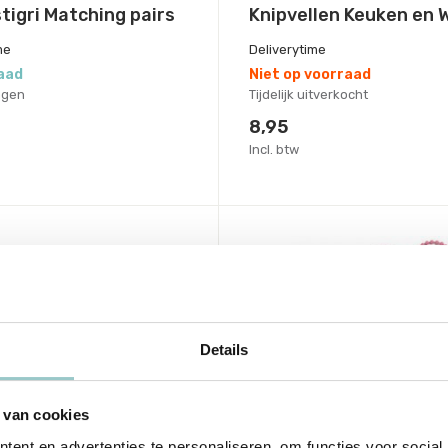
stigri Matching pairs
Knipvellen Keuken en 
me
Deliverytime
aad
Niet op voorraad
agen
Tijdelijk uitverkocht
8,95
Incl. btw
Details
 van cookies
ent en advertenties te personaliseren, om functies voor social