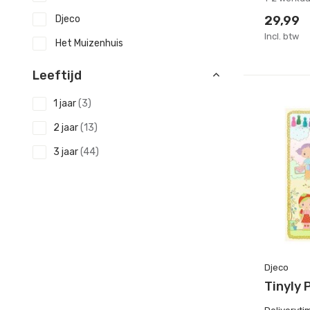
Djeco
29,99
Incl. btw
Het Muizenhuis
Leeftijd
1 jaar
(3)
2 jaar
(13)
3 jaar
(44)
4 jaar
(52)
5 - 6 jaar
(56)
7 - 8 jaar
(55)
9 - 10 jaar
(39)
Djeco
Toon meer
Tinyly 