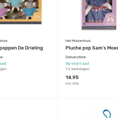
nhuis
Het Muizenhuis
poppen De Drieling
Pluche pop Sam's Moe
me
Deliverytime
aad
Op voorraad
agen
1-2 werkdagen
14,95
Incl. btw