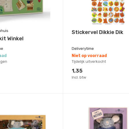
nhuis
Stickervel Dikkie Dik
it Winkel
me
Deliverytime
aad
Niet op voorraad
agen
Tijdelijk uitverkocht
1,35
Incl. btw