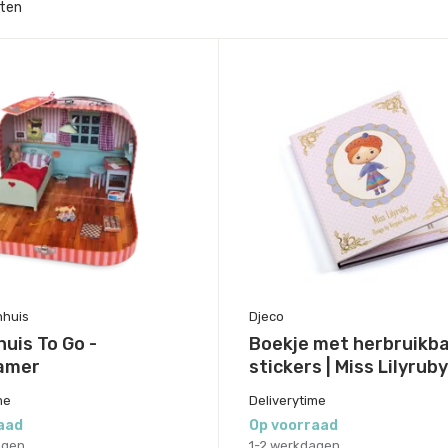
ten
nhuis
Djeco
uis To Go -
Boekje met herbruikb
amer
stickers | Miss Lilyruby
me
Deliverytime
aad
Op voorraad
agen
1-2 werkdagen