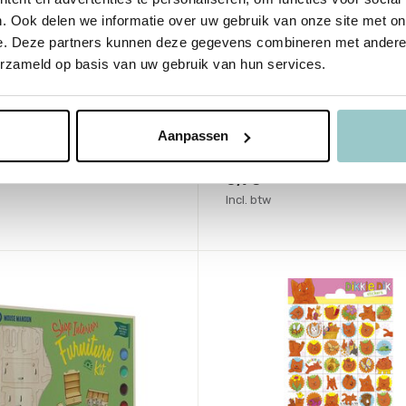
. Ook delen we informatie over uw gebruik van onze site met on
nhuis
Djeco
e. Deze partners kunnen deze gegevens combineren met andere i
lmuis Sams Vader
Ketting Tinyly Charms
erzameld op basis van uw gebruik van hun services.
me
Deliverytime
aad
Op voorraad
Aanpassen
agen
1-2 werkdagen
6,95
Incl. btw