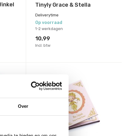
Winkel
Tinyly Grace & Stella
Deliverytime
Op voorraad
1-2 werkdagen
10,99
Incl. btw
Over
 media te bieden en om ons