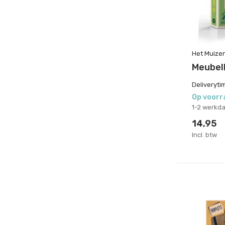
Het Muize
Meubelk
Deliveryti
Op voorr
1-2 werkd
14,95
Incl. btw