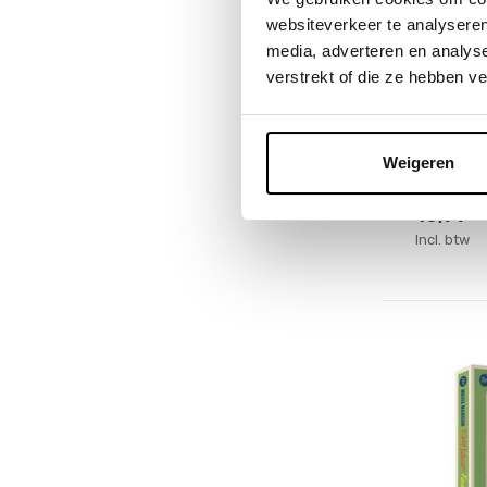
websiteverkeer te analyseren
Het Muize
media, adverteren en analys
Knuffe
verstrekt of die ze hebben v
Deliveryti
Op voorr
Weigeren
1-2 werkd
16,99
Incl. btw