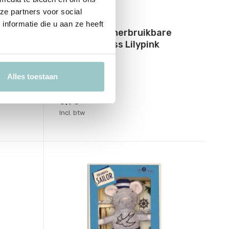
ze partners voor social
Djeco
nformatie die u aan ze heeft
 Berry
Boekje met herbruikbare
stickers | Miss Lilypink
Deliverytime
Op voorraad
Alles toestaan
1-2 werkdagen
6,95
Incl. btw