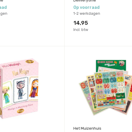
me
Deliverytime
aad
Op voorraad
agen
1-2 werkdagen
14,95
Incl. btw
Het Muizenhuis