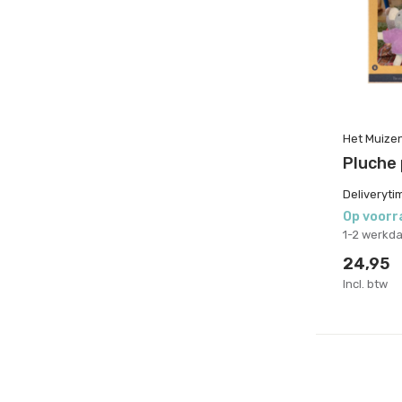
Het Muize
Pluche 
Deliveryti
Op voorr
1-2 werkd
24,95
Incl. btw