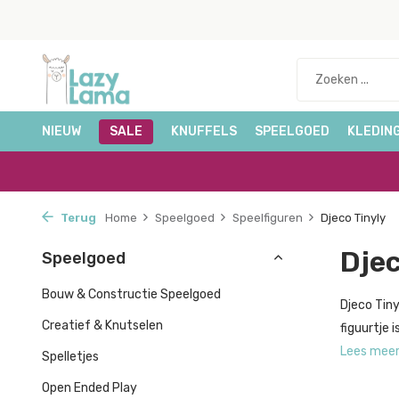
NIEUW
SALE
KNUFFELS
SPEELGOED
KLEDIN
Terug
Home
Speelgoed
Speelfiguren
Djeco Tinyly
Djec
Speelgoed
Bouw & Constructie Speelgoed
Djeco Tiny
Creatief & Knutselen
figuurtje 
Lees mee
Spelletjes
Open Ended Play