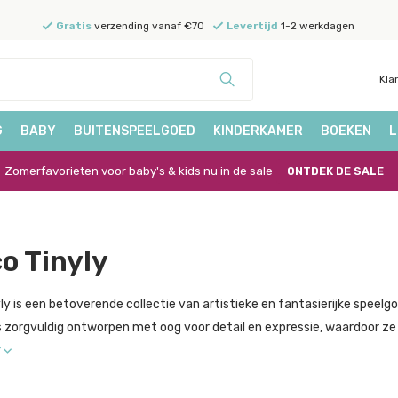
Gratis
verzending vanaf €70
Levertijd
1-2 werkdagen
Kla
G
BABY
BUITENSPEELGOED
KINDERKAMER
BOEKEN
L
Zomerfavorieten voor baby's & kids nu in de sale
ONTDEK DE SALE
o Tinyly
ly is een betoverende collectie van artistieke en fantasierijke speelgo
is zorgvuldig ontworpen met oog voor detail en expressie, waardoor ze 
r