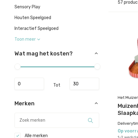
57 produc
Sensory Play
Houten Speelgoed
Interactief Speelgoed
Toon meer
Wat mag het kosten?
Tot
Het Muize
Merken
Muizenh
Slaapk
Deliveryti
Op voorr
Alle merken
1-2 werkd