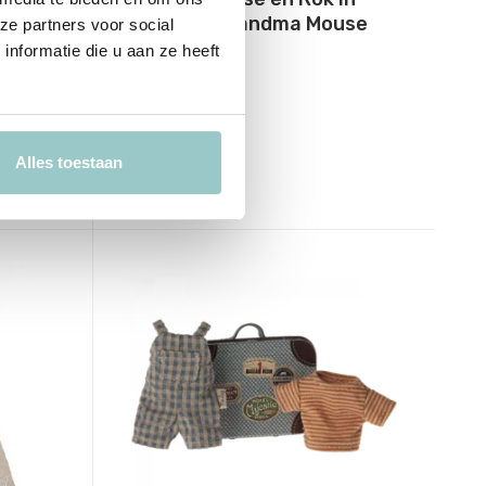
her
koffertje Grandma Mouse
ze partners voor social
nformatie die u aan ze heeft
Deliverytime
Op voorraad
1-2 werkdagen
19,95
Alles toestaan
Incl. btw