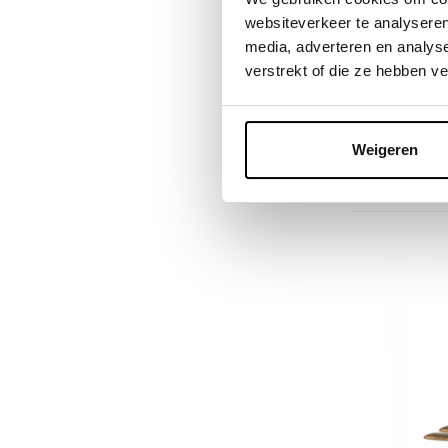
mouse
websiteverkeer te analyseren
media, adverteren en analys
Deliveryti
verstrekt of die ze hebben v
Op voorr
1-2 werkd
13,00
Weigeren
Incl. btw