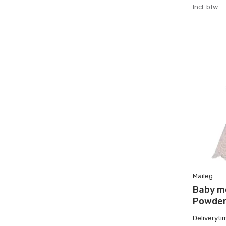
Incl. btw
Maileg
Baby m
Powde
Deliveryti