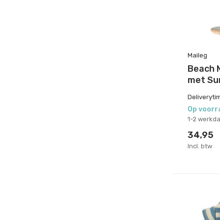
Maileg
Beach M
met Su
Deliveryti
Op voorr
1-2 werkd
34,95
Incl. btw