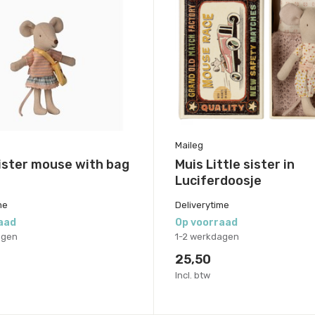
Maileg
sister mouse with bag
Muis Little sister in
Luciferdoosje
me
Deliverytime
aad
Op voorraad
agen
1-2 werkdagen
25,50
Incl. btw