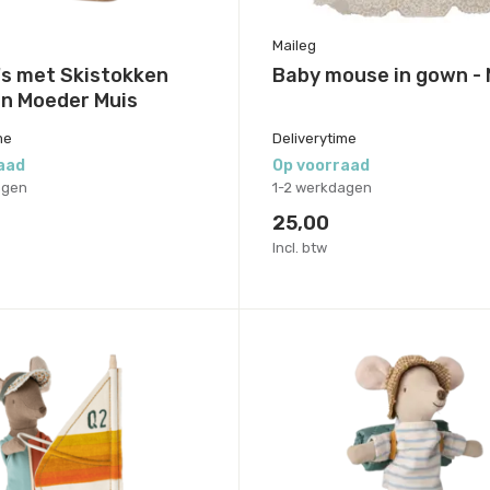
Maileg
's met Skistokken
Baby mouse in gown - 
en Moeder Muis
me
Deliverytime
aad
Op voorraad
agen
1-2 werkdagen
25,00
Incl. btw