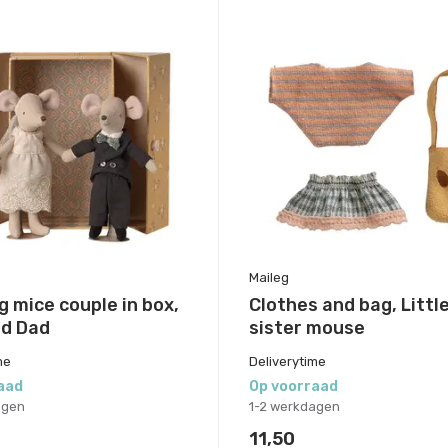
Maileg
 mice couple in box,
Clothes and bag, Littl
d Dad
sister mouse
me
Deliverytime
aad
Op voorraad
agen
1-2 werkdagen
11,50