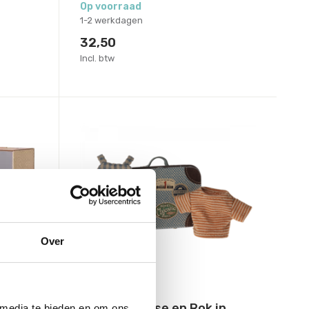
Op voorraad
1-2 werkdagen
32,50
Incl. btw
Over
Maileg
tudio
Kleding Blouse en Rok in
 media te bieden en om ons