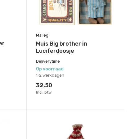
Maileg
er
Muis Big brother in
Luciferdoosje
Deliverytime
Op voorraad
1-2 werkdagen
32,50
Incl. btw