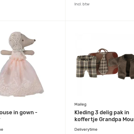
Incl. btw
Maileg
ouse in gown -
Kleding 3 delig pak in
r
koffertje Grandpa Mo
me
Deliverytime