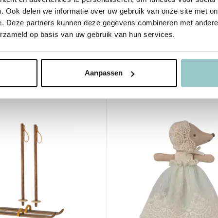
Little Sister and Brot
. Ook delen we informatie over uw gebruik van onze site met on
e. Deze partners kunnen deze gegevens combineren met andere i
me
Deliverytime
erzameld op basis van uw gebruik van hun services.
aad
Op voorraad
agen
1-2 werkdagen
85,00
Aanpassen
Incl. btw