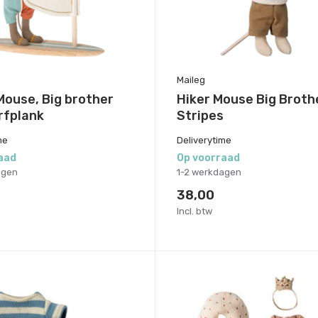
Maileg
ouse, Big brother
Hiker Mouse Big Broth
rfplank
Stripes
me
Deliverytime
aad
Op voorraad
agen
1-2 werkdagen
38,00
Incl. btw