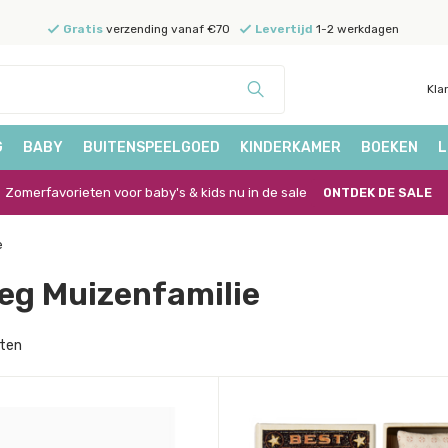
Gratis
verzending vanaf €70
Levertijd
1-2 werkdagen
Kla
G
BABY
BUITENSPEELGOED
KINDERKAMER
BOEKEN
L
Zomerfavorieten voor baby's & kids nu in de sale
ONTDEK DE SALE
e
eg Muizenfamilie
ten