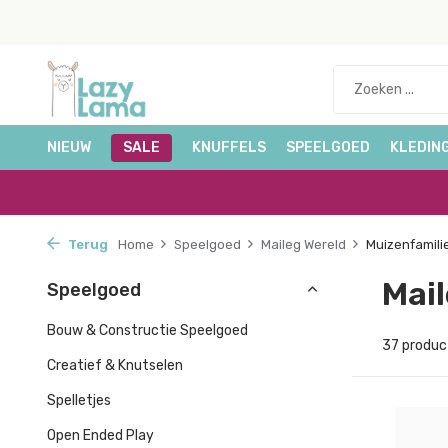
NIEUW
SALE
KNUFFELS
SPEELGOED
KLEDIN
Terug
Home
Speelgoed
Maileg Wereld
Muizenfamili
Mail
Speelgoed
Bouw & Constructie Speelgoed
37 produc
Creatief & Knutselen
Spelletjes
Open Ended Play