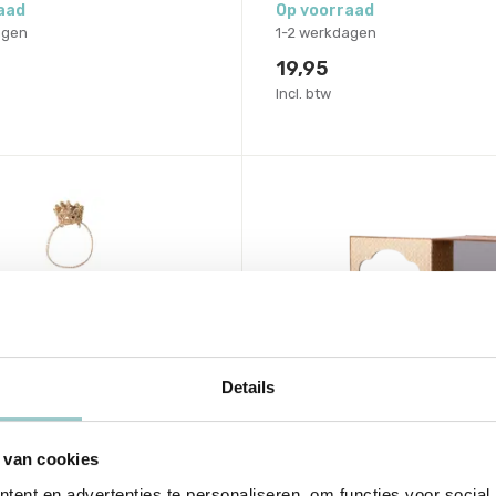
aad
Op voorraad
agen
1-2 werkdagen
19,95
Incl. btw
Details
 van cookies
Maileg
s dress, Big sister
Ballet Mice in Dance S
ent en advertenties te personaliseren, om functies voor social