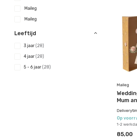
Maileg
Maileg
Leeftijd
3 jaar
(28)
4 jaar
(28)
5 - 6 jaar
(28)
7 - 8 jaar
(28)
Maileg
9 - 10 jaar
(28)
Wedding
Tieners
(28)
Mum an
Volwassenen
(28)
Deliveryti
Op voorr
1-2 werkd
85,00