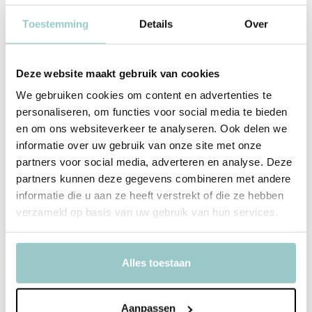
Toestemming
Details
Over
Deze website maakt gebruik van cookies
We gebruiken cookies om content en advertenties te
personaliseren, om functies voor social media te bieden
en om ons websiteverkeer te analyseren. Ook delen we
informatie over uw gebruik van onze site met onze
partners voor social media, adverteren en analyse. Deze
partners kunnen deze gegevens combineren met andere
informatie die u aan ze heeft verstrekt of die ze hebben
Little Dutch
Dit Is Slak
verzameld op basis van uw gebruik van hun services.
Buggyboekje Newborn
Naturals
Deliverytime
Deliverytime
Alles toestaan
Niet op voorraad
Op voorraad
Tijdelijk uitverkocht
1-2 werkdagen
12,95
19,99
Aanpassen
Incl. btw