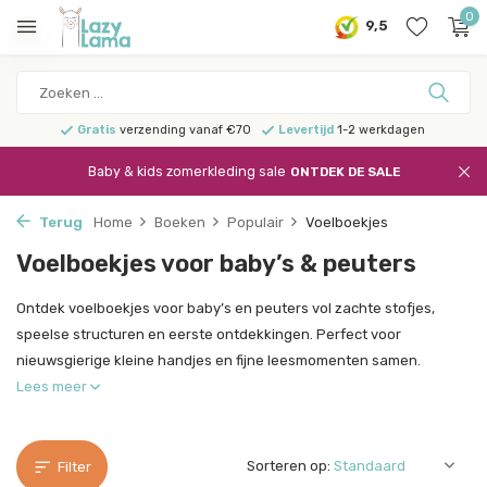
0
9,5
Gratis
verzending vanaf €70
Levertijd
1-2 werkdagen
Baby & kids zomerkleding sale
ONTDEK DE SALE
Terug
Home
Boeken
Populair
Voelboekjes
Voelboekjes voor baby’s & peuters
Ontdek voelboekjes voor baby’s en peuters vol zachte stofjes,
speelse structuren en eerste ontdekkingen. Perfect voor
nieuwsgierige kleine handjes en fijne leesmomenten samen.
Lees meer
Sorteren op:
Filter