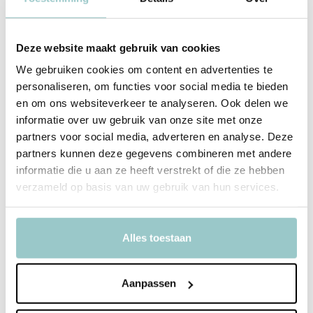
Souza!
Great Pretenders
Deze website maakt gebruik van cookies
Toverstaf Uil
Toverstaf Zeemeermin
We gebruiken cookies om content en advertenties te
4,99
4,99
Incl. btw
Incl. btw
personaliseren, om functies voor social media te bieden
en om ons websiteverkeer te analyseren. Ook delen we
informatie over uw gebruik van onze site met onze
partners voor social media, adverteren en analyse. Deze
partners kunnen deze gegevens combineren met andere
informatie die u aan ze heeft verstrekt of die ze hebben
verzameld op basis van uw gebruik van hun services.
Alles toestaan
Aanpassen
Souza!
Great Pretenders
Toverstaf Nonja Spin zwart
Toverstok Tovernaar