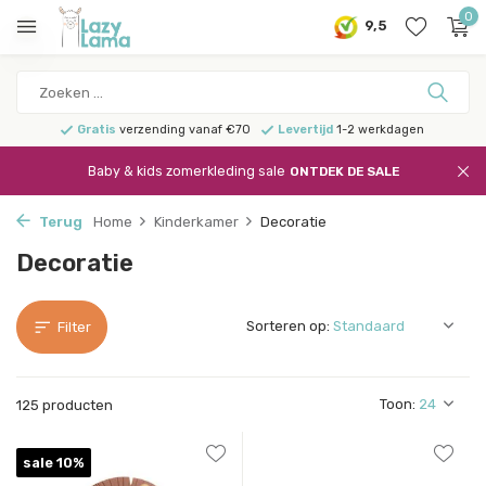
0
9,5
Gratis
verzending vanaf €70
Levertijd
1-2 werkdagen
Baby & kids zomerkleding sale
ONTDEK DE SALE
Terug
Home
Kinderkamer
Decoratie
Decoratie
Sorteren op:
Filter
Toon:
125 producten
sale 10%