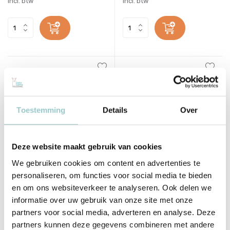
Incl. btw
Incl. btw
Toestemming
Details
Over
Deze website maakt gebruik van cookies
We gebruiken cookies om content en advertenties te
Tender Leaf Toys
Djeco
personaliseren, om functies voor social media te bieden
Houten Kinderstoel Hert |
Sneeuwbal Nachtlampje
Forest Deer Chair
Ballerina
en om ons websiteverkeer te analyseren. Ook delen we
informatie over uw gebruik van onze site met onze
Deliverytime
Deliverytime
partners voor social media, adverteren en analyse. Deze
Niet op voorraad
Op voorraad
Tijdelijk uitverkocht
partners kunnen deze gegevens combineren met andere
1-2 werkdagen