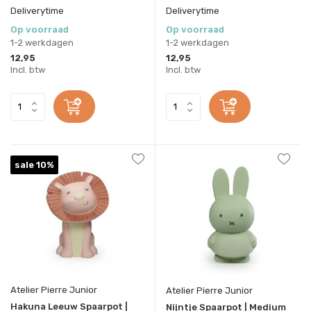
Deliverytime
Deliverytime
Op voorraad
Op voorraad
1-2 werkdagen
1-2 werkdagen
12,95
12,95
Incl. btw
Incl. btw
sale 10%
Atelier Pierre Junior
Atelier Pierre Junior
Hakuna Leeuw Spaarpot |
Nijntje Spaarpot | Medium