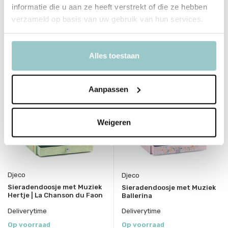
58,95
39,95
informatie die u aan ze heeft verstrekt of die ze hebben
Incl. btw
Incl. btw
verzameld op basis van uw gebruik van hun services.
Bekijken
Alles toestaan
Aanpassen
Weigeren
Djeco
Djeco
Sieradendoosje met Muziek
Sieradendoosje met Muziek
Hertje | La Chanson du Faon
Ballerina
Deliverytime
Deliverytime
Op voorraad
Op voorraad