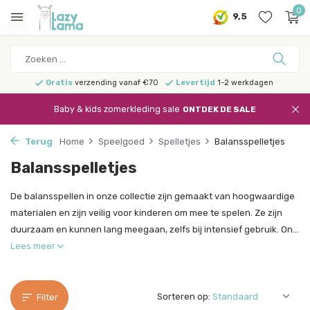
0
9,5
Gratis
verzending vanaf €70
Levertijd
1-2 werkdagen
Baby & kids zomerkleding sale
ONTDEK DE SALE
Terug
Home
Speelgoed
Spelletjes
Balansspelletjes
Balansspelletjes
De balansspellen in onze collectie zijn gemaakt van hoogwaardige
materialen en zijn veilig voor kinderen om mee te spelen. Ze zijn
duurzaam en kunnen lang meegaan, zelfs bij intensief gebruik. On...
Lees meer
Sorteren op:
Filter