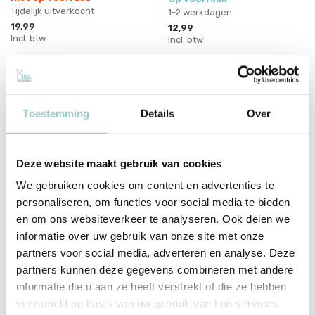
Tijdelijk uitverkocht
1-2 werkdagen
19,99
12,99
Incl. btw
Incl. btw
Bekijken
Toestemming
Details
Over
Deze website maakt gebruik van cookies
We gebruiken cookies om content en advertenties te
personaliseren, om functies voor social media te bieden
en om ons websiteverkeer te analyseren. Ook delen we
informatie over uw gebruik van onze site met onze
partners voor social media, adverteren en analyse. Deze
999 Games
999 Games
partners kunnen deze gegevens combineren met andere
Graantje de Voorste
Qwirkle Reiseditie
informatie die u aan ze heeft verstrekt of die ze hebben
Deliverytime
Deliverytime
verzameld op basis van uw gebruik van hun services.