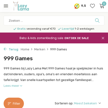
0
9,5
Gratis
verzending vanaf €70
Levertijd
1-2 werkdagen
Baby & kids zomerkleding sale
ONTDEK DE SALE
Terug
Home
Merken
999 Games
999 Games
999 Games bij Lazy Lama Met 999 Games haal je spelplezier in huis
dat kinderen, ouders, opa’s, oma’s en vrienden moeiteloos aan
tafel krijgt. Van snelle kaartspellen tot gezellige familiespel...
Lees meer
Sorteren op:
Filter