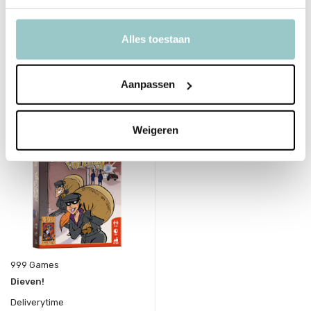
Op voorraad
Op voorraad
1-2 werkdagen
1-2 werkdagen
17,99
17,99
Alles toestaan
Incl. btw
Incl. btw
Aanpassen
Weigeren
999 Games
Dieven!
Deliverytime