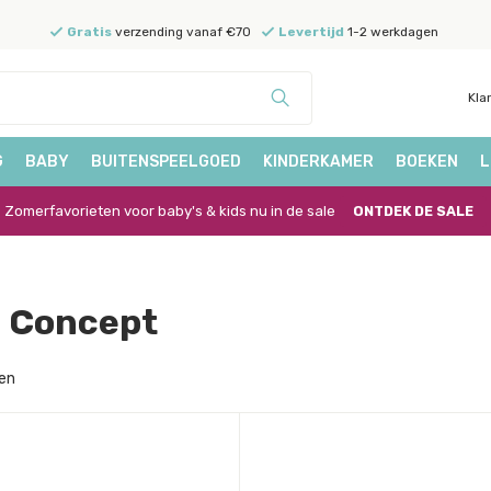
Gratis
verzending vanaf €70
Levertijd
1-2 werkdagen
Kla
G
BABY
BUITENSPEELGOED
KINDERKAMER
BOEKEN
L
Zomerfavorieten voor baby's & kids nu in de sale
ONTDEK DE SALE
s Concept
en