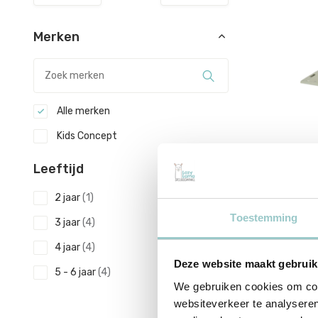
Merken
Alle merken
Kids Concept
Kids Conc
Farmho
Leeftijd
Aiden
2 jaar
(1)
44,95
Toestemming
3 jaar
(4)
Incl. btw
4 jaar
(4)
Deze website maakt gebruik
5 - 6 jaar
(4)
We gebruiken cookies om cont
websiteverkeer te analyseren