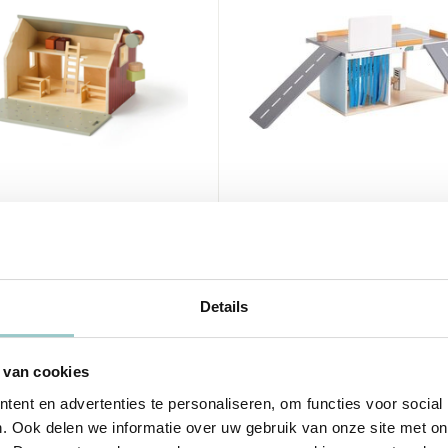
ept
Kids Concept
use boerderijhuis
Garage Service Cente
Aiden
69,95
Details
Incl. btw
 van cookies
ent en advertenties te personaliseren, om functies voor social
. Ook delen we informatie over uw gebruik van onze site met on