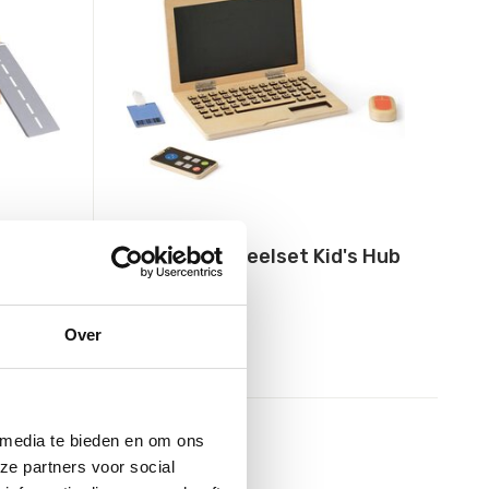
Kids Concept
r
Computerspeelset Kid's Hub
34,95
Over
Incl. btw
 media te bieden en om ons
ze partners voor social