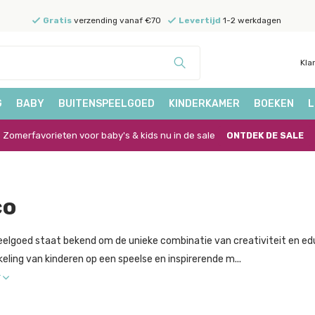
Gratis
verzending vanaf €70
Levertijd
1-2 werkdagen
Kla
G
BABY
BUITENSPEELGOED
KINDERKAMER
BOEKEN
L
Zomerfavorieten voor baby's & kids nu in de sale
ONTDEK DE SALE
co
elgoed staat bekend om de unieke combinatie van creativiteit en ed
eling van kinderen op een speelse en inspirerende m...
r