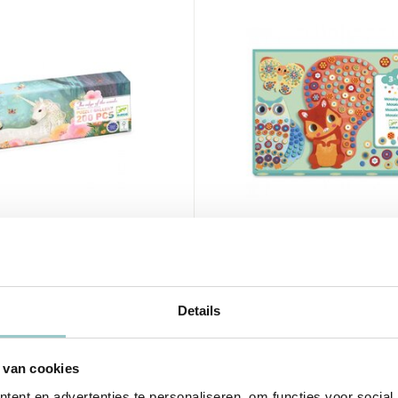
Djeco
 The Edge Of The
Mozaïek schattige die
200 stukjes
Details
14,95
Incl. btw
 van cookies
ent en advertenties te personaliseren, om functies voor social