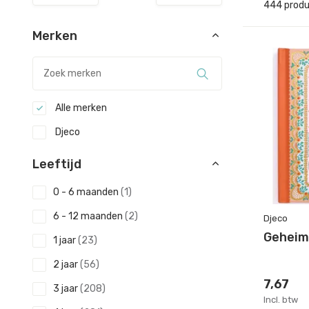
444 prod
Merken
Alle merken
Djeco
Leeftijd
0 - 6 maanden
(1)
6 - 12 maanden
(2)
Djeco
Geheim
1 jaar
(23)
2 jaar
(56)
7,67
3 jaar
(208)
Incl. btw