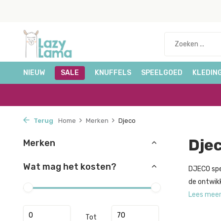
NIEUW
SALE
KNUFFELS
SPEELGOED
KLEDIN
Terug
Home
Merken
Djeco
Dje
Merken
Wat mag het kosten?
DJECO spe
de ontwikk
Lees mee
Tot