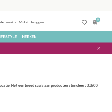
0
ntenservice
Winkel
Inloggen
IFESTYLE
MERKEN
Account
aanmaken
ucatie. Met een breed scala aan producten stimuleert DJECO