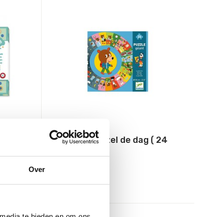
Djeco
ren
Reuzen puzzel de dag ( 24
stukjes)
Over
13,50
Incl. btw
 media te bieden en om ons