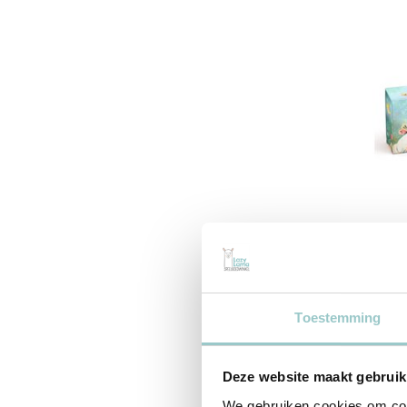
Djeco
Puzzel
Woods 
Toestemming
16,70
Incl. btw
Deze website maakt gebruik
We gebruiken cookies om cont