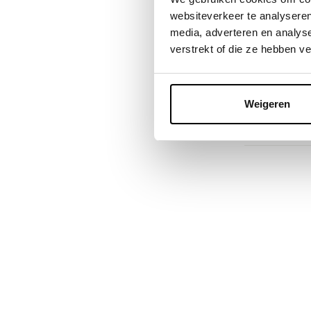
(130 st
websiteverkeer te analyseren
media, adverteren en analys
Deliveryti
verstrekt of die ze hebben v
Op voorr
1-2 werkd
39,99
Weigeren
Incl. btw