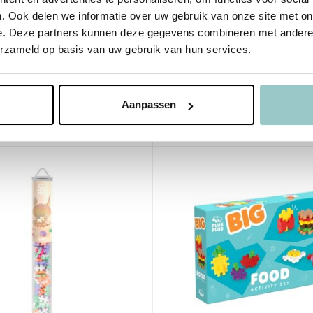
ukjes)
stukjes)
. Ook delen we informatie over uw gebruik van onze site met on
e. Deze partners kunnen deze gegevens combineren met andere i
me
Deliverytime
erzameld op basis van uw gebruik van hun services.
aad
Op voorraad
agen
1-2 werkdagen
39,99
Aanpassen
Incl. btw