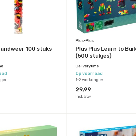
Plus-Plus
randweer 100 stuks
Plus Plus Learn to Bui
(500 stukjes)
me
Deliverytime
aad
Op voorraad
agen
1-2 werkdagen
29,99
Incl. btw