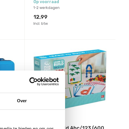
Op voorraad
1-2 werkdagen
12,99
Incl. btw
Over
Plus-Plus
Learn to Build Abc/123 (600
 media te bieden en om ons