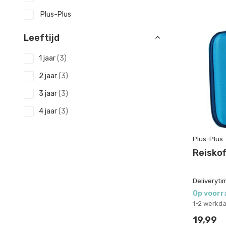
Plus-Plus
Leeftijd
1 jaar
(3)
2 jaar
(3)
3 jaar
(3)
4 jaar
(3)
5 - 6 jaar
(83)
Plus-Plus
7 - 8 jaar
(80)
Reiskof
9 - 10 jaar
(80)
Deliveryti
Toon meer
Op voorr
Sale
1-2 werkd
19,99
20%
(5)