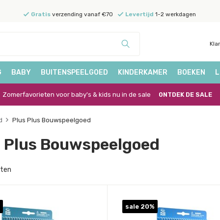
Gratis
verzending vanaf €70
Levertijd
1-2 werkdagen
Kla
G
BABY
BUITENSPEELGOED
KINDERKAMER
BOEKEN
L
Zomerfavorieten voor baby's & kids nu in de sale
ONTDEK DE SALE
d
Plus Plus Bouwspeelgoed
s Plus Bouwspeelgoed
cten
sale 20%