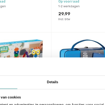
aad
Op voorraad
agen
1-2 werkdagen
29,99
Incl. btw
Details
 van cookies
Plus-Plus
us BIG Learn to Build
Reiskoffer Basic (600
ent en advertenties te personaliseren, om functies voor social