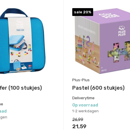
sale 20%
Plus-Plus
fer (100 stukjes)
Pastel (600 stukjes)
Deliverytime
me
Op voorraad
aad
1-2 werkdagen
agen
26,99
21,59