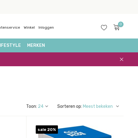
0
ntenservice
Winkel
Inloggen
IFESTYLE
MERKEN
Account
aanmaken
Toon:
Sorteren op:
sale 20%