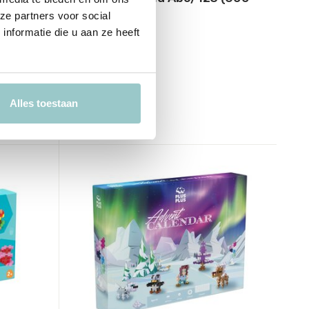
stukjes)
ze partners voor social
nformatie die u aan ze heeft
Deliverytime
Op voorraad
1-2 werkdagen
29,99
Alles toestaan
Incl. btw