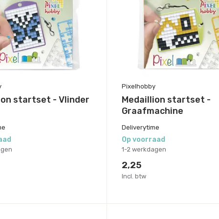
y
Pixelhobby
ion startset - Vlinder
Medaillion startset -
Graafmachine
me
Deliverytime
aad
Op voorraad
agen
1-2 werkdagen
2,25
Incl. btw