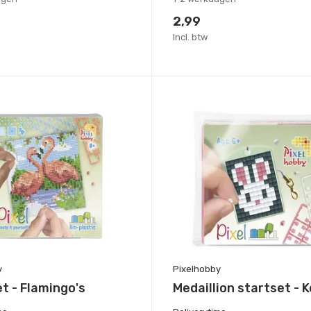
2,99
Incl. btw
y
Pixelhobby
et - Flamingo's
Medaillion startset - K