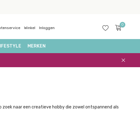
0
ntenservice
Winkel
Inloggen
IFESTYLE
MERKEN
Account
aanmaken
p zoek naar een creatieve hobby die zowel ontspannend als