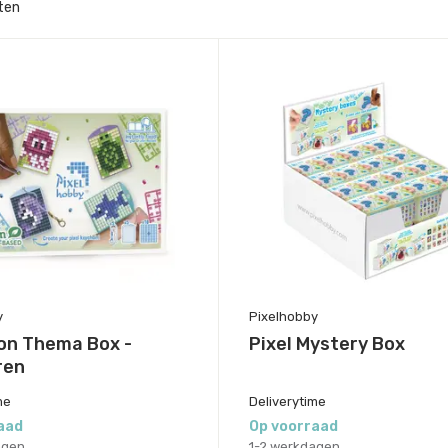
ten
y
Pixelhobby
on Thema Box -
Pixel Mystery Box
ren
me
Deliverytime
aad
Op voorraad
agen
1-2 werkdagen