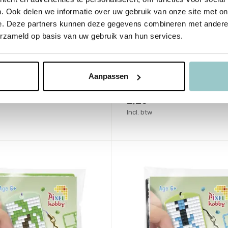
. Ook delen we informatie over uw gebruik van onze site met on
y
Pixelhobby
e. Deze partners kunnen deze gegevens combineren met andere i
ion startset - Ster
Medaillion startset -
erzameld op basis van uw gebruik van hun services.
Flamingo
me
Deliverytime
aad
Op voorraad
Aanpassen
agen
1-2 werkdagen
2,25
Incl. btw