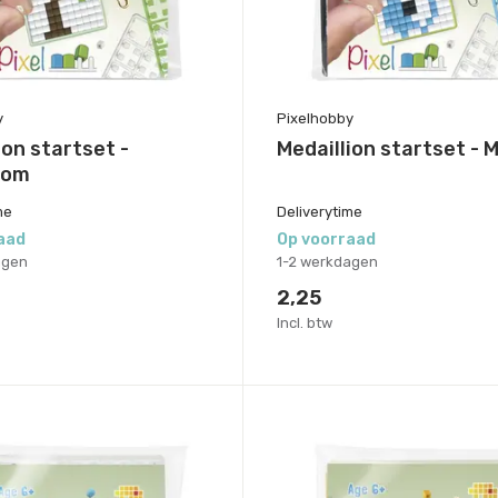
y
Pixelhobby
ion startset -
Medaillion startset - 
oom
me
Deliverytime
aad
Op voorraad
agen
1-2 werkdagen
2,25
Incl. btw