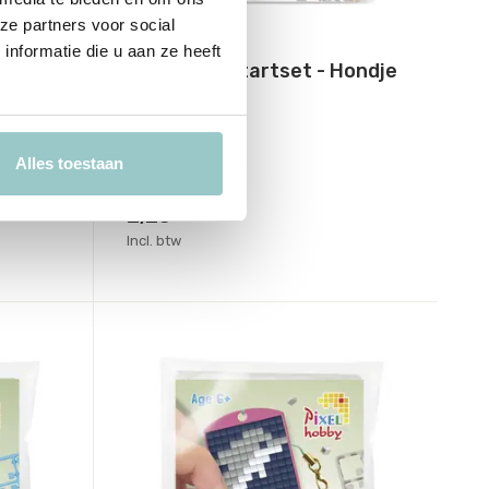
ze partners voor social
Pixelhobby
nformatie die u aan ze heeft
Medaillion startset - Hondje
Deliverytime
Op voorraad
Alles toestaan
1-2 werkdagen
2,25
Incl. btw