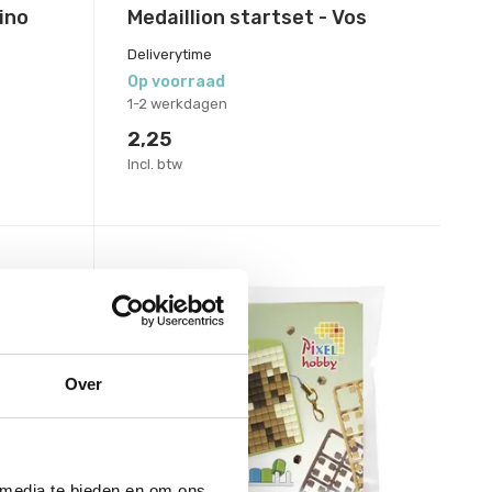
Dino
Medaillion startset - Vos
Deliverytime
Op voorraad
1-2 werkdagen
2,25
Incl. btw
Over
 media te bieden en om ons