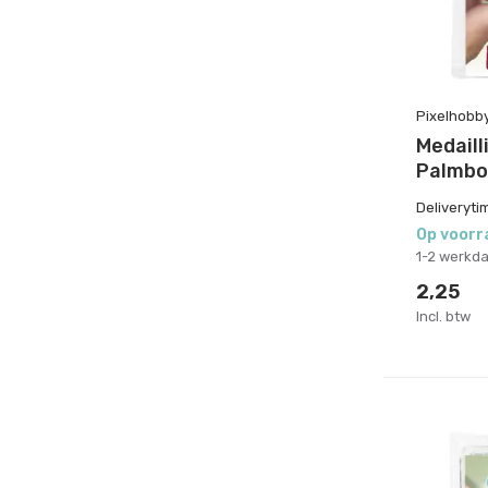
Pixelhobb
Medaill
Palmb
Deliveryti
Op voorr
1-2 werkd
2,25
Incl. btw