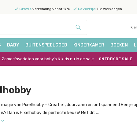
Gratis
verzending vanaf €70
Levertijd
1-2 werkdagen
Kla
G
BABY
BUITENSPEELGOED
KINDERKAMER
BOEKEN
L
Zomerfavorieten voor baby's & kids nu in de sale
ONTDEK DE SALE
elhobby
 magie van Pixelhobby – Creatief, duurzaam en ontspannend Ben je o
is? Dan is Pixelhobby dé perfecte keuze! Met dit ...
r