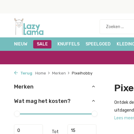
NIEUW
SALE
KNUFFELS
SPEELGOED
KLEDIN
Terug
Home
Merken
Pixelhobby
Pix
Merken
Wat mag het kosten?
Ontdek de
uitdagend 
Lees mee
Tot