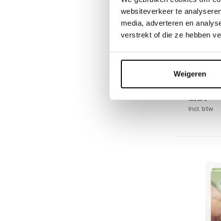
websiteverkeer te analyseren
Pixelhobb
media, adverteren en analys
Medaill
verstrekt of die ze hebben v
Deliveryti
Op voorr
Weigeren
1-2 werkd
2,25
Incl. btw