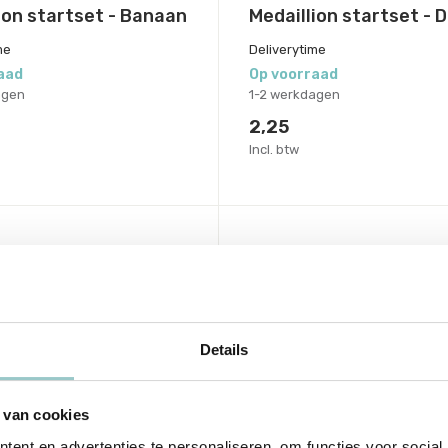
ion startset - Banaan
Medaillion startset - 
me
Deliverytime
aad
Op voorraad
agen
1-2 werkdagen
2,25
Incl. btw
Details
 van cookies
ent en advertenties te personaliseren, om functies voor social