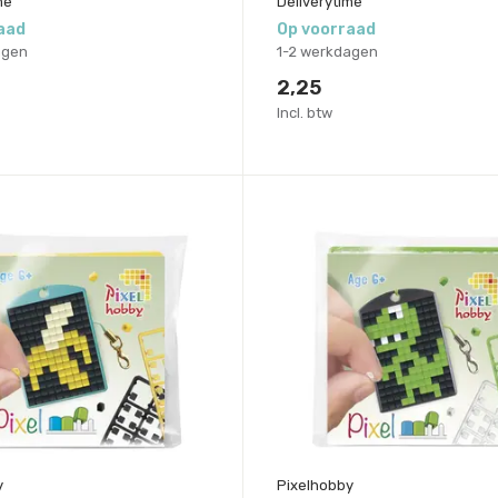
me
Deliverytime
aad
Op voorraad
agen
1-2 werkdagen
2,25
Incl. btw
y
Pixelhobby