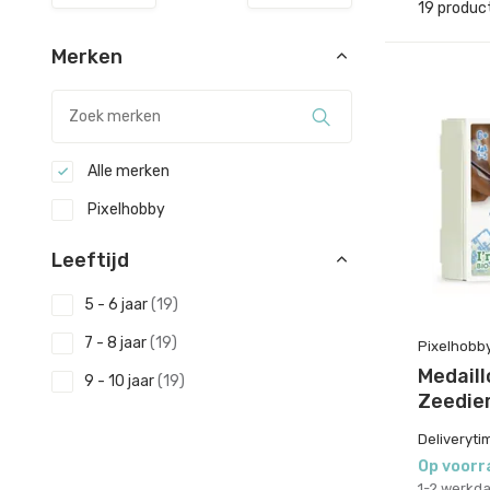
19 produc
Merken
Alle merken
Pixelhobby
Leeftijd
5 - 6 jaar
(19)
7 - 8 jaar
(19)
Pixelhobb
Medaill
9 - 10 jaar
(19)
Zeedie
Deliveryti
Op voorr
1-2 werkd