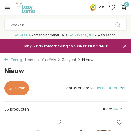
0
9,5
Gratis
verzending vanaf €70
Levertijd
1-2 werkdagen
Baby & kids zomerkleding sale
ONTDEK DE SALE
Terug
Home
Knuffels
Jellycat
Nieuw
Nieuw
Sorteren op:
Filter
Toon:
53 producten