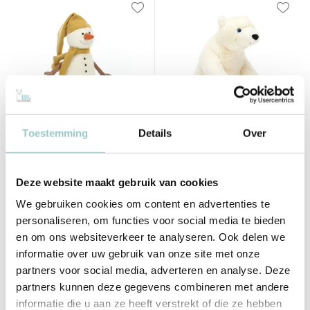
Toestemming
Details
Over
Jellycat
Jellycat
Lenny Snowman Large
Elwin Polar Bear Larg
(yellow)
Deze website maakt gebruik van cookies
50,00
62,00
Incl. btw
Incl. btw
We gebruiken cookies om content en advertenties te
personaliseren, om functies voor social media te bieden
en om ons websiteverkeer te analyseren. Ook delen we
Bekijken
Bekijken
informatie over uw gebruik van onze site met onze
partners voor social media, adverteren en analyse. Deze
partners kunnen deze gegevens combineren met andere
informatie die u aan ze heeft verstrekt of die ze hebben