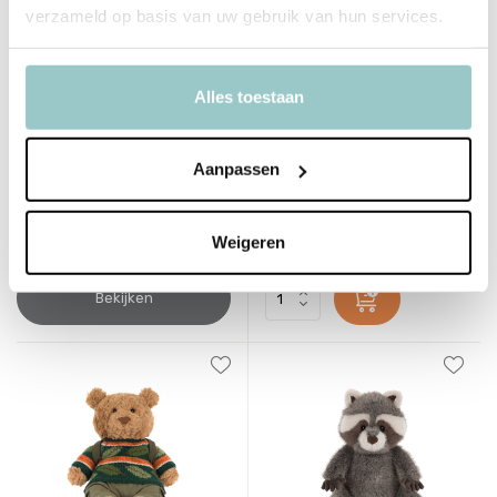
verzameld op basis van uw gebruik van hun services.
Alles toestaan
Jellycat
Jellycat
Aanpassen
Rockleton
Bretti Yeti
75,00
65,00
Incl. btw
Incl. btw
Weigeren
Bekijken