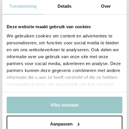
IZIPIZI
IZIPIZI
Toestemming
Details
Over
Zonnebril Child #D
Zonnebril Baby #D Vanilla 0-
Macchiato 5-7Y
3Y
Deliverytime
Deliverytime
Deze website maakt gebruik van cookies
Niet op voorraad
Op voorraad
We gebruiken cookies om content en advertenties te
Tijdelijk uitverkocht
1-2 werkdagen
personaliseren, om functies voor social media te bieden
29,95
29,95
Incl. btw
en om ons websiteverkeer te analyseren. Ook delen we
Incl. btw
informatie over uw gebruik van onze site met onze
partners voor social media, adverteren en analyse. Deze
Bekijken
partners kunnen deze gegevens combineren met andere
informatie die u aan ze heeft verstrekt of die ze hebben
verzameld op basis van uw gebruik van hun services.
Alles toestaan
Aanpassen