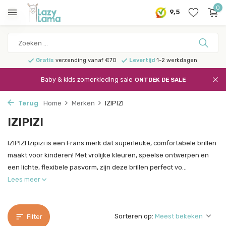
0
9,5
Gratis
verzending vanaf €70
Levertijd
1-2 werkdagen
Baby & kids zomerkleding sale
ONTDEK DE SALE
Terug
Home
Merken
IZIPIZI
IZIPIZI
IZIPIZI Izipizi is een Frans merk dat superleuke, comfortabele brillen
maakt voor kinderen! Met vrolijke kleuren, speelse ontwerpen en
een lichte, flexibele pasvorm, zijn deze brillen perfect vo...
Lees meer
Sorteren op:
Filter