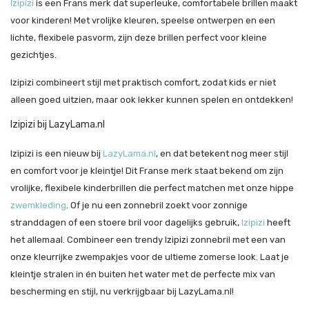
Izipizi
is een Frans merk dat superleuke, comfortabele brillen maakt
voor kinderen! Met vrolijke kleuren, speelse ontwerpen en een
lichte, flexibele pasvorm, zijn deze brillen perfect voor kleine
gezichtjes.
Izipizi combineert stijl met praktisch comfort, zodat kids er niet
alleen goed uitzien, maar ook lekker kunnen spelen en ontdekken!
Izipizi bij LazyLama.nl
Izipizi is een nieuw bij
LazyLama.nl
, en dat betekent nog meer stijl
en comfort voor je kleintje! Dit Franse merk staat bekend om zijn
vrolijke, flexibele kinderbrillen die perfect matchen met onze hippe
zwemkleding
. Of je nu een zonnebril zoekt voor zonnige
stranddagen of een stoere bril voor dagelijks gebruik,
Izipizi
heeft
het allemaal. Combineer een trendy Izipizi zonnebril met een van
onze kleurrijke zwempakjes voor de ultieme zomerse look. Laat je
kleintje stralen in én buiten het water met de perfecte mix van
bescherming en stijl, nu verkrijgbaar bij LazyLama.nl!