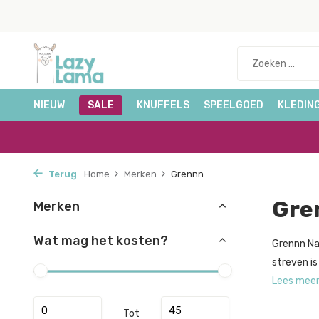
NIEUW
SALE
KNUFFELS
SPEELGOED
KLEDIN
Terug
Home
Merken
Grennn
Gre
Merken
Wat mag het kosten?
Grennn Na
streven is
Lees mee
Tot