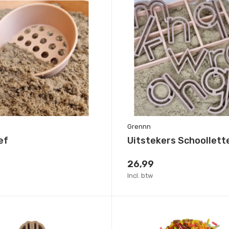
Grennn
ef
Uitstekers Schoollett
26,99
Incl. btw