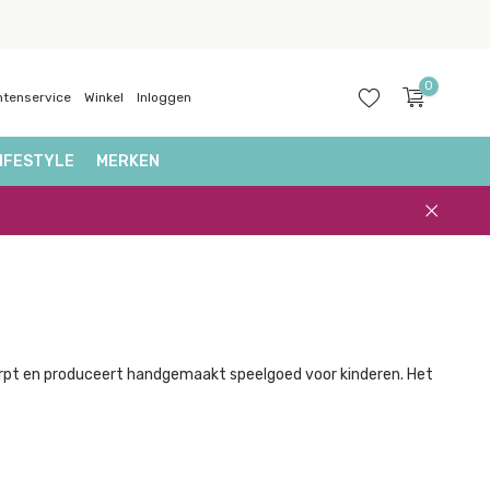
0
ntenservice
Winkel
Inloggen
IFESTYLE
MERKEN
Account
aanmaken
werpt en produceert handgemaakt speelgoed voor kinderen. Het