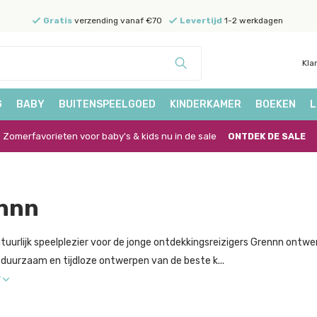
Gratis
verzending vanaf €70
Levertijd
1-2 werkdagen
Kla
G
BABY
BUITENSPEELGOED
KINDERKAMER
BOEKEN
L
Zomerfavorieten voor baby's & kids nu in de sale
ONTDEK DE SALE
nnn
tuurlijk speelplezier voor de jonge ontdekkingsreizigers Grennn ont
 duurzaam en tijdloze ontwerpen van de beste k...
r