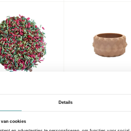
Grennn
jst Bos mix - 750
mini speelbakje diama
Details
3,99
Incl. btw
 van cookies
ent en advertenties te personaliseren, om functies voor social