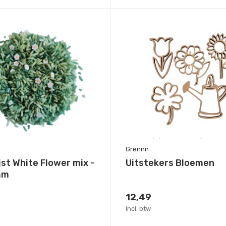
Grennn
jst White Flower mix -
Uitstekers Bloemen
am
12,49
Incl. btw