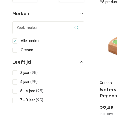
95 produ
Merken
Alle merken
Grennn
Leeftijd
3 jaar
(95)
4 jaar
(95)
Grennn
Waterv
5 - 6 jaar
(95)
Regen
7 - 8 jaar
(95)
29,45
Incl. btw