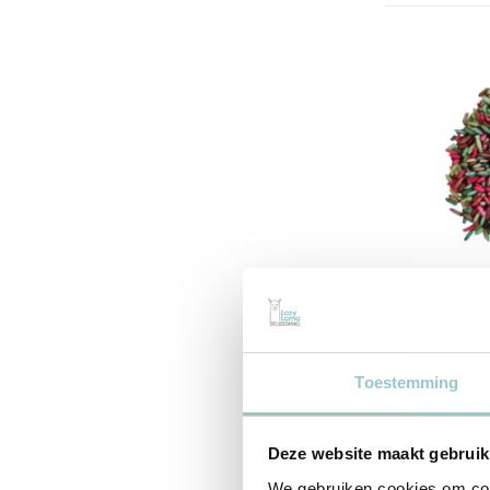
Grennn
Speelri
gram
Toestemming
10,99
Incl. btw
Deze website maakt gebruik
We gebruiken cookies om cont