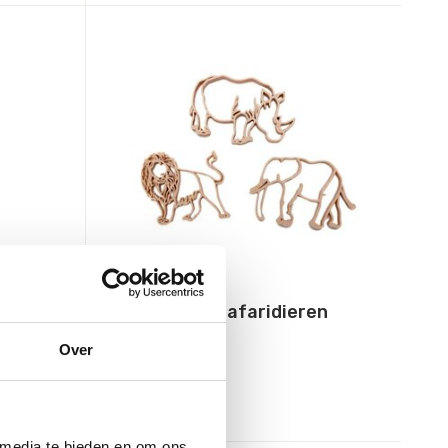
Grennn
nt
Uitstekers Safaridieren
Over
10,49
Incl. btw
 media te bieden en om ons