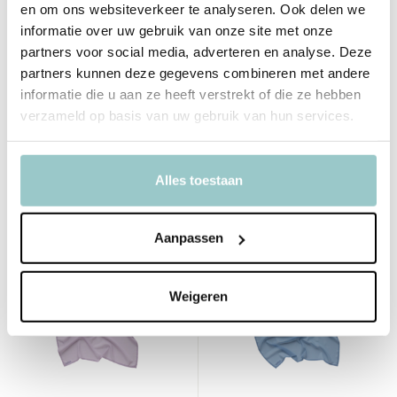
Little Botanic Label
en om ons websiteverkeer te analyseren. Ook delen we
Pittenzakjes Regenboog
Pittenzakjes Nature
informatie over uw gebruik van onze site met onze
Mini-Set
partners voor social media, adverteren en analyse. Deze
Deliverytime
Deliverytime
partners kunnen deze gegevens combineren met andere
Niet op voorraad
Niet op voorraad
informatie die u aan ze heeft verstrekt of die ze hebben
Tijdelijk uitverkocht
Tijdelijk uitverkocht
verzameld op basis van uw gebruik van hun services.
17,95
14,95
34,95
Incl. btw
Incl. btw
Alles toestaan
Bekijken
Bekijken
Aanpassen
Weigeren