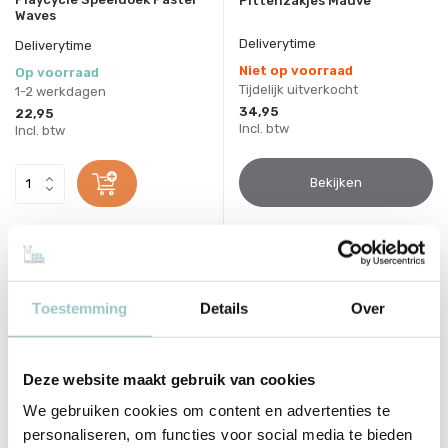
Pittenzakjes Mauve
Waves
Deliverytime
Deliverytime
Niet op voorraad
Op voorraad
Tijdelijk uitverkocht
1-2 werkdagen
34,95
22,95
Incl. btw
Incl. btw
Bekijken
sale 17%
Toestemming
Details
Over
Deze website maakt gebruik van cookies
We gebruiken cookies om content en advertenties te
personaliseren, om functies voor social media te bieden
Little Botanic Label