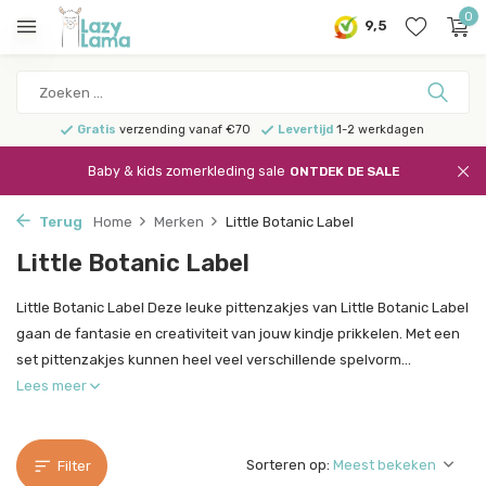
0
9,5
Gratis
verzending vanaf €70
Levertijd
1-2 werkdagen
Baby & kids zomerkleding sale
ONTDEK DE SALE
Terug
Home
Merken
Little Botanic Label
Little Botanic Label
Little Botanic Label Deze leuke pittenzakjes van Little Botanic Label
gaan de fantasie en creativiteit van jouw kindje prikkelen. Met een
set pittenzakjes kunnen heel veel verschillende spelvorm...
Lees meer
Sorteren op:
Filter