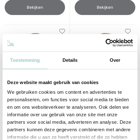
Bekijken
Bekijken
Toestemming
Details
Over
Deze website maakt gebruik van cookies
Play & Go
Play & Go
We gebruiken cookies om content en advertenties te
Speelmat Soft Organic |
Speelmat Soft Organic |
personaliseren, om functies voor social media te bieden
Tawny Brown
Mustard Chai
en om ons websiteverkeer te analyseren. Ook delen we
Deliverytime
Deliverytime
informatie over uw gebruik van onze site met onze
Niet op voorraad
Niet op voorraad
partners voor social media, adverteren en analyse. Deze
Tijdelijk uitverkocht
Tijdelijk uitverkocht
partners kunnen deze gegevens combineren met andere
64,95
64,95
informatie die u aan ze heeft verstrekt of die ze hebben
Incl. btw
Incl. btw