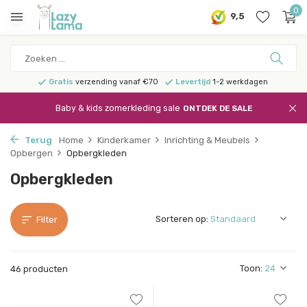
0
9,5
Gratis
verzending vanaf €70
Levertijd
1-2 werkdagen
Baby & kids zomerkleding sale
ONTDEK DE SALE
Terug
Home
Kinderkamer
Inrichting & Meubels
Opbergen
Opbergkleden
Opbergkleden
Sorteren op:
Filter
Toon:
46 producten