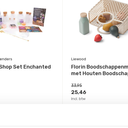
tenders
Liewood
 Shop Set Enchanted
Florin Boodschappen
met Houten Boodsch
33,95
25,46
Incl. btw