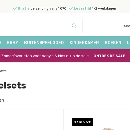
Gratis
verzending vanaf €70
Levertijd
1-2 werkdagen
Kla
G
BABY
BUITENSPEELGOED
KINDERKAMER
BOEKEN
L
Zomerfavorieten voor baby's & kids nu in de sale
ONTDEK DE SALE
sets
elsets
en
sale 25%