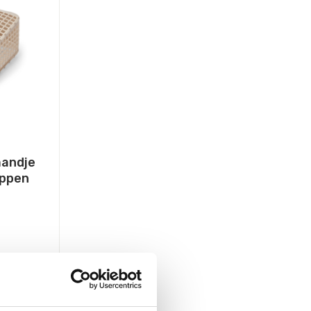
mandje
appen