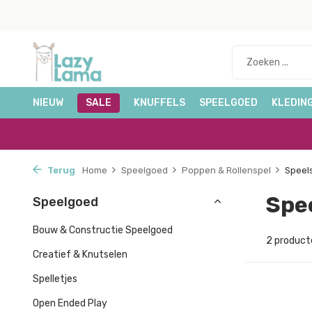
NIEUW
SALE
KNUFFELS
SPEELGOED
KLEDIN
Terug
Home
Speelgoed
Poppen & Rollenspel
Speel
Spe
Speelgoed
Bouw & Constructie Speelgoed
2 product
Creatief & Knutselen
Spelletjes
Open Ended Play