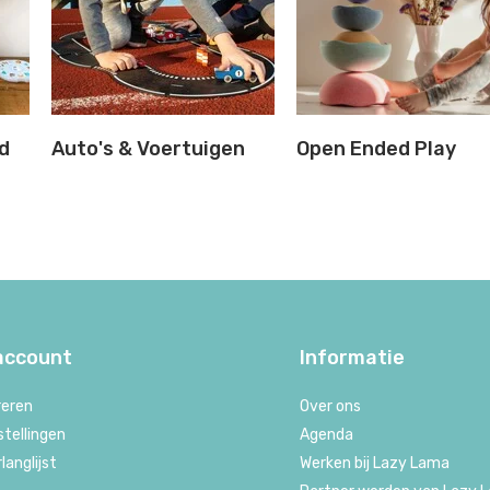
d
Auto's & Voertuigen
Open Ended Play
 account
Informatie
reren
Over ons
stellingen
Agenda
rlanglijst
Werken bij Lazy Lama