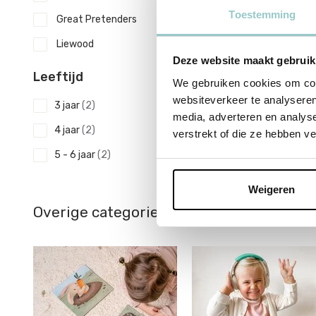
Toestemming
Great Pretenders
Liewood
Deze website maakt gebruik
Leeftijd
We gebruiken cookies om cont
websiteverkeer te analyseren
3 jaar
(2)
media, adverteren en analys
4 jaar
(2)
verstrekt of die ze hebben v
5 - 6 jaar
(2)
7 - 8 jaar
(1)
Weigeren
Overige categorieën in Speelgoed