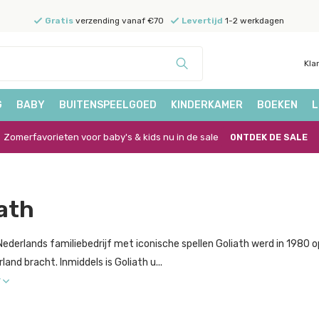
Gratis
verzending vanaf €70
Levertijd
1-2 werkdagen
Kla
G
BABY
BUITENSPEELGOED
KINDERKAMER
BOEKEN
L
Zomerfavorieten voor baby's & kids nu in de sale
ONTDEK DE SALE
ath
Nederlands familiebedrijf met iconische spellen Goliath werd in 1980 o
land bracht. Inmiddels is Goliath u...
r