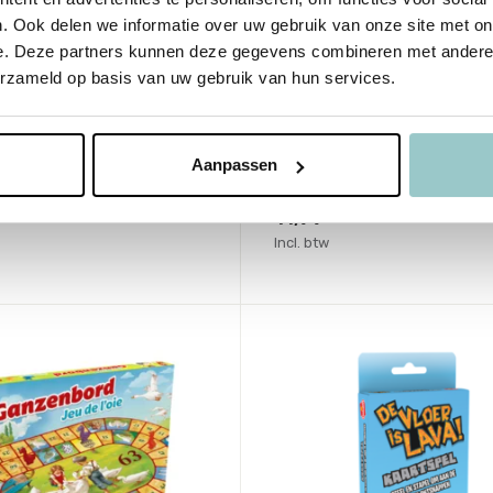
. Ook delen we informatie over uw gebruik van onze site met on
e. Deze partners kunnen deze gegevens combineren met andere i
Goliath
erzameld op basis van uw gebruik van hun services.
lox Stash & Stack
Let's Go Fishing Origin
me
Deliverytime
aad
Niet op voorraad
Aanpassen
agen
Tijdelijk uitverkocht
11,99
Incl. btw