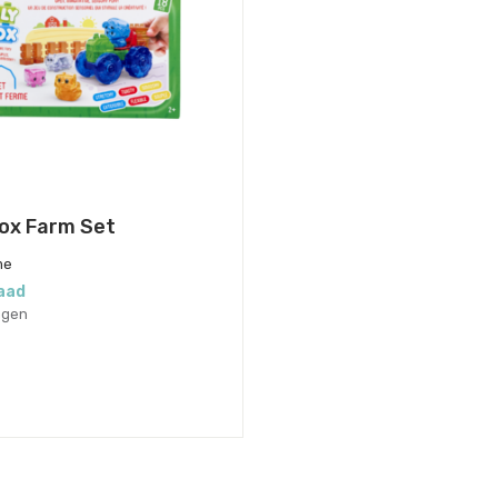
lox Farm Set
me
aad
agen