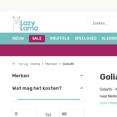
NIEUW
SALE
KNUFFELS
SPEELGOED
KLEDIN
Terug
Home
Merken
Goliath
Goli
Merken
Wat mag het kosten?
Goliath – 
naar Neder
Lees mee
Tot