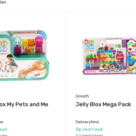
ten
Goliath
lox My Pets and Me
Jelly Blox Mega Pack
me
Deliverytime
aad
Op voorraad
agen
1-2 werkdagen