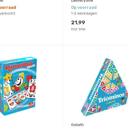
me
Deliverytime
voorraad
Op voorraad
itverkocht
1-2 werkdagen
21,99
Incl. btw
Goliath