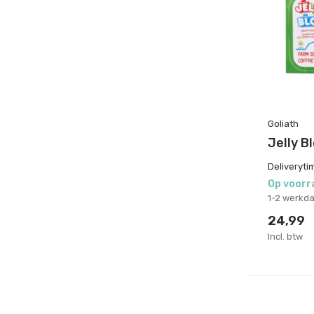
Goliath
Jelly B
Deliveryti
Op voorr
1-2 werkd
24,99
Incl. btw