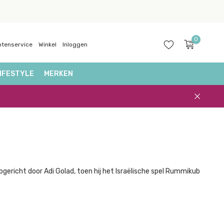
0
ntenservice
Winkel
Inloggen
IFESTYLE
MERKEN
Account
aanmaken
pgericht door Adi Golad, toen hij het Israëlische spel Rummikub