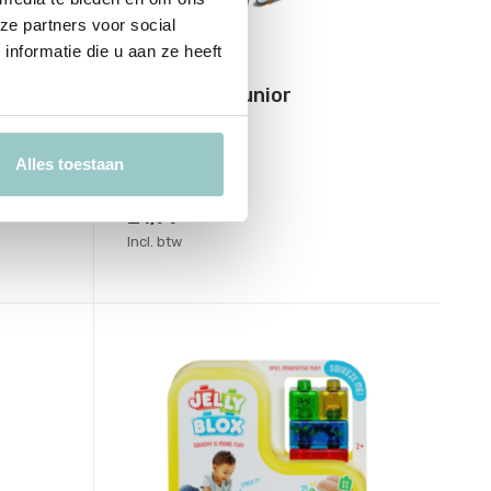
ze partners voor social
nformatie die u aan ze heeft
Goliath
al
Sequence Junior
Deliverytime
Op voorraad
Alles toestaan
1-2 werkdagen
21,99
Incl. btw