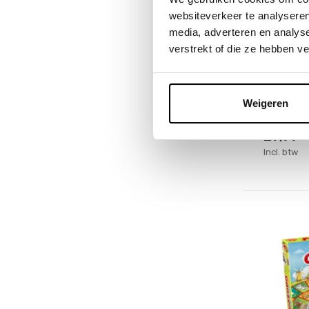
websiteverkeer te analyseren
media, adverteren en analys
Goliath
verstrekt of die ze hebben v
Jelly B
Deliveryti
Op voorr
Weigeren
1-2 werkd
29,99
Incl. btw