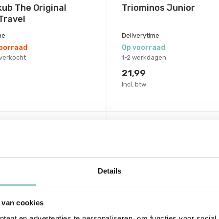
ub The Original
Triominos Junior
Travel
me
Deliverytime
voorraad
Op voorraad
itverkocht
1-2 werkdagen
21,99
Incl. btw
Details
 van cookies
ent en advertenties te personaliseren, om functies voor social