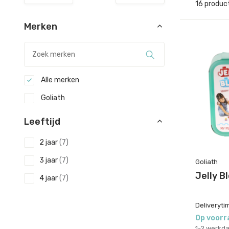
16 produc
Merken
Alle merken
Goliath
Leeftijd
2 jaar
(7)
3 jaar
(7)
Goliath
Jelly B
4 jaar
(7)
Deliveryti
Op voorr
1-2 werkd