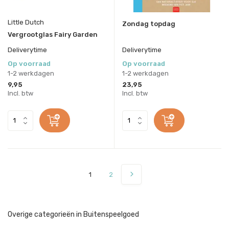
Little Dutch
Zondag topdag
Vergrootglas Fairy Garden
Deliverytime
Deliverytime
Op voorraad
Op voorraad
1-2 werkdagen
1-2 werkdagen
9,95
23,95
Incl. btw
Incl. btw
1
2
Overige categorieën in Buitenspeelgoed