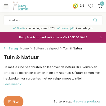
0
9,5
Gratis
verzending vanaf €70
Levertijd
1-2 werkdagen
Baby & kids zomerkleding sale
ONTDEK DE SALE
Terug
Home
Buitenspeelgoed
Tuin & Natuur
Tuin & Natuur
Ga met je kind naar buiten en leer over de natuur. Kijk, verken en
ontdek de dieren en planten in en om het huis. Of start samen met
het kweken van groentes met een eigen moestuintje!
Lees meer
Sorteren op:
Filter