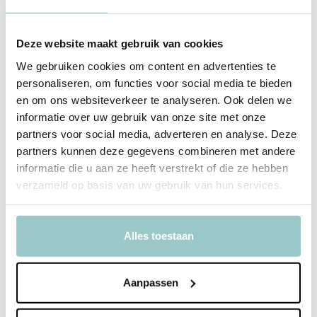
Gieter Forest Friends
Gieter Fairy Garden
Deliverytime
Deliverytime
Deze website maakt gebruik van cookies
Op voorraad
Op voorraad
1-2 werkdagen
1-2 werkdagen
We gebruiken cookies om content en advertenties te
12,95
12,95
personaliseren, om functies voor social media te bieden
Incl. btw
Incl. btw
en om ons websiteverkeer te analyseren. Ook delen we
informatie over uw gebruik van onze site met onze
partners voor social media, adverteren en analyse. Deze
partners kunnen deze gegevens combineren met andere
informatie die u aan ze heeft verstrekt of die ze hebben
verzameld op basis van uw gebruik van hun services.
Alles toestaan
Aanpassen
Little Dutch
Little Dutch