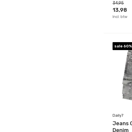
34,95
4 jaar
(18)
13,98
5 - 6 jaar
(15)
Incl. btw
7 - 8 jaar
(15)
Maat
sale 60%
74
(6)
80
(5)
86
(6)
92
(8)
98
(11)
104
(9)
110
(13)
Daily7
Jeans 
Toon meer
Denim