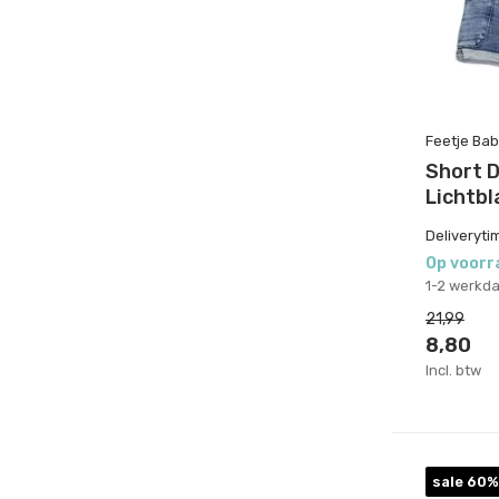
Feetje Bab
Short 
Lichtb
Deliveryti
Op voorr
1-2 werkd
21,99
8,80
Incl. btw
sale 60%