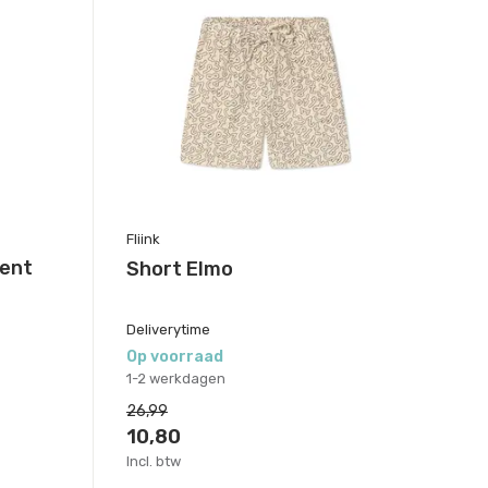
Fliink
ent
Short Elmo
Deliverytime
Op voorraad
1-2 werkdagen
26,99
10,80
Incl. btw