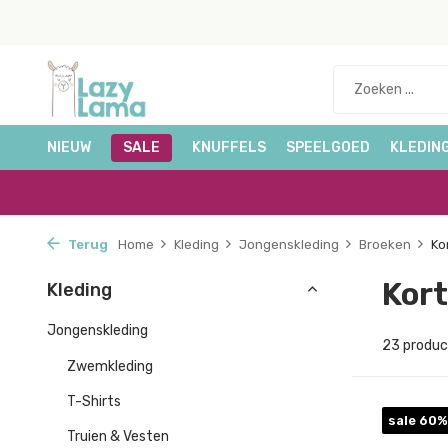
NIEUW
SALE
KNUFFELS
SPEELGOED
KLEDIN
Terug
Home
Kleding
Jongenskleding
Broeken
Ko
Kor
Kleding
Jongenskleding
23 produ
Zwemkleding
T-Shirts
sale 60%
Truien & Vesten