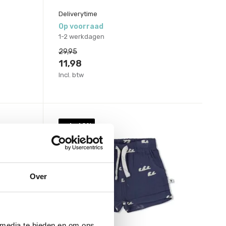
Deliverytime
Op voorraad
1-2 werkdagen
29,95
11,98
Incl. btw
sale 60%
Over
 media te bieden en om ons