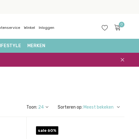
0
ntenservice
Winkel
Inloggen
IFESTYLE
MERKEN
Account
aanmaken
Toon:
Sorteren op:
sale 60%