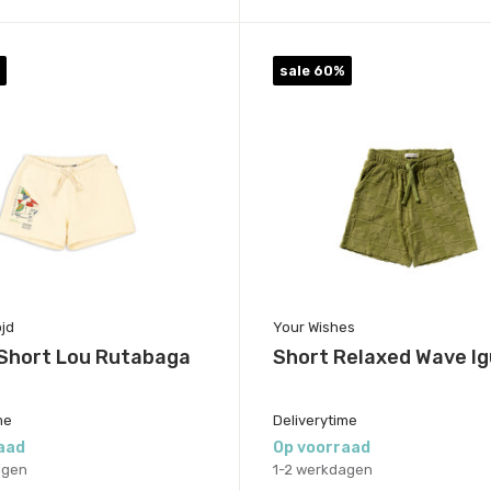
sale 60%
jd
Your Wishes
Short Lou Rutabaga
Short Relaxed Wave I
me
Deliverytime
aad
Op voorraad
agen
1-2 werkdagen