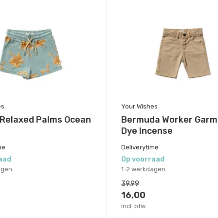
es
Your Wishes
 Relaxed Palms Ocean
Bermuda Worker Garm
Dye Incense
me
Deliverytime
aad
Op voorraad
agen
1-2 werkdagen
39,99
16,00
Incl. btw