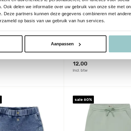
. Ook delen we informatie over uw gebruik van onze site met on
h
Your Wishes
e. Deze partners kunnen deze gegevens combineren met andere i
n Short Set Ocean
Short Cargo Iguana
erzameld op basis van uw gebruik van hun services.
lue
Deliverytime
me
Op voorraad
Aanpassen
aad
1-2 werkdagen
agen
29,99
12,00
Incl. btw
sale 60%