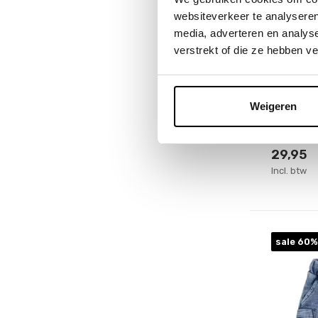
websiteverkeer te analyseren
Little Dutc
media, adverteren en analys
Shirt e
verstrekt of die ze hebben v
World B
Deliveryti
Weigeren
Op voorr
1-2 werkd
29,95
Incl. btw
sale 60%