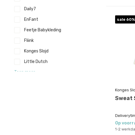
Daily7
EnFant
sale 60%
Feetje Babykleding
Fliink
Konges Slojd
Little Dutch
Toon meer
Leeftijd
Konges Slo
Sweat 
6 - 12 maanden
(5)
1 jaar
(8)
Deliveryti
2 jaar
(11)
Op voorr
1-2 werkd
3 jaar
(18)