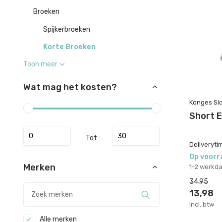
Broeken
Spijkerbroeken
Korte Broeken
Toon meer
Wat mag het kosten?
Konges Slo
Short E
Tot
Deliveryti
Op voorr
Merken
1-2 werkd
34,95
13,98
Incl. btw
Alle merken