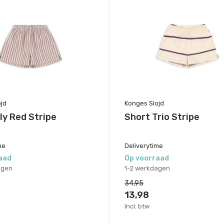
jd
Konges Slojd
ly Red Stripe
Short Trio Stripe
me
Deliverytime
aad
Op voorraad
agen
1-2 werkdagen
34,95
13,98
Incl. btw