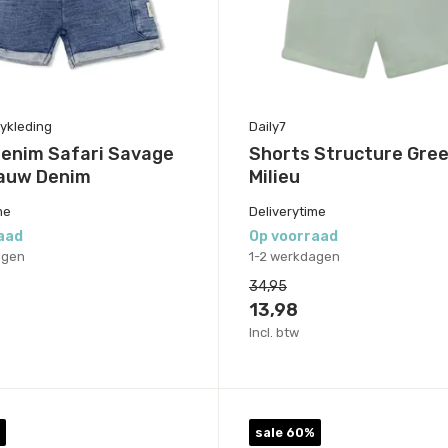
ykleding
Daily7
Denim Safari Savage
Shorts Structure Gre
lauw Denim
Milieu
me
Deliverytime
aad
Op voorraad
agen
1-2 werkdagen
34,95
13,98
Incl. btw
sale 60%