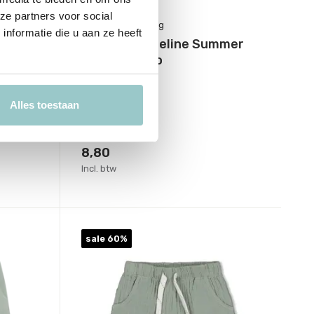
ze partners voor social
Feetje Babykleding
nformatie die u aan ze heeft
Short Mousseline Summer
Woven Indigo
Deliverytime
Op voorraad
Alles toestaan
1-2 werkdagen
21,99
8,80
Incl. btw
sale 60%