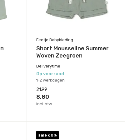
Feetje Babykleding
en
Short Mousseline Summer
Woven Zeegroen
Deliverytime
Op voorraad
1-2 werkdagen
21,99
8,80
Incl. btw
sale 60%