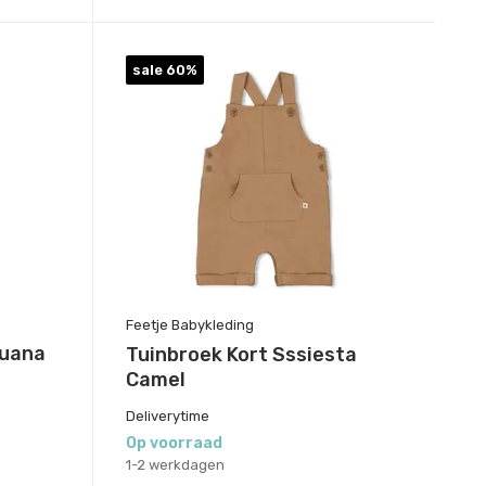
sale 60%
Feetje Babykleding
guana
Tuinbroek Kort Sssiesta
Camel
Deliverytime
Op voorraad
1-2 werkdagen