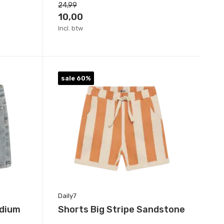
24,99
10,00
Incl. btw
sale 60%
Daily7
edium
Shorts Big Stripe Sandstone