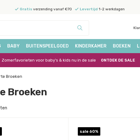
Gratis
verzending vanaf €70
Levertijd
1-2 werkdagen
Kla
G
BABY
BUITENSPEELGOED
KINDERKAMER
BOEKEN
L
Zomerfavorieten voor baby's & kids nu in de sale
ONTDEK DE SALE
rte Broeken
te Broeken
cten
sale 60%