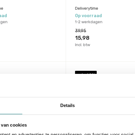
me
Deliverytime
aad
Op voorraad
agen
1-2 werkdagen
39,95
15,98
Incl. btw
sale 60%
Details
 van cookies
ent en advertenties te personaliseren, om functies voor social