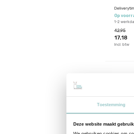
Sale
Deliveryti
Op voorr
50%
(17)
1-2 werkd
vanaf 50%
(4)
42,95
17,18
Incl. btw
Toestemming
Deze website maakt gebruik
We gebruiken cookies om cont