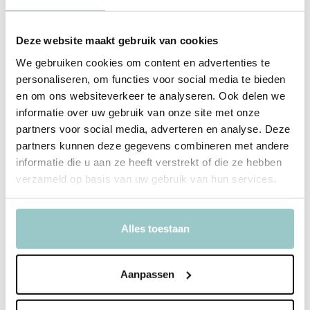
Deliverytime
Deliverytime
Niet op voorraad
Op voorraad
Deze website maakt gebruik van cookies
Tijdelijk uitverkocht
1-2 werkdagen
29,95
We gebruiken cookies om content en advertenties te
29,95
Incl. btw
Incl. btw
personaliseren, om functies voor social media te bieden
en om ons websiteverkeer te analyseren. Ook delen we
Bekijken
informatie over uw gebruik van onze site met onze
partners voor social media, adverteren en analyse. Deze
partners kunnen deze gegevens combineren met andere
informatie die u aan ze heeft verstrekt of die ze hebben
verzameld op basis van uw gebruik van hun services.
Alles toestaan
Aanpassen
Lalarma
Lalarma