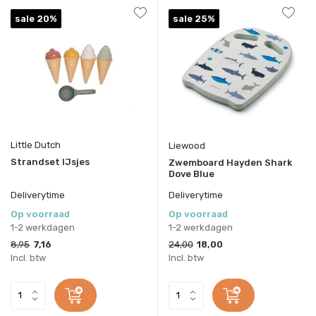
sale 20%
sale 25%
Little Dutch
Liewood
Strandset IJsjes
Zwemboard Hayden Shark
Dove Blue
Deliverytime
Deliverytime
Op voorraad
Op voorraad
1-2 werkdagen
1-2 werkdagen
8,95
7,16
24,00
18,00
Incl. btw
Incl. btw