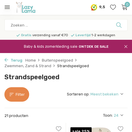
0
9,5
Gratis
verzending vanaf €70
Levertijd
1-2 werkdagen
Baby & kids zomerkleding sale
ONTDEK DE SALE
Terug
Home
Buitenspeelgoed
Zwemmen, Zand & Strand
Strandspeelgoed
Strandspeelgoed
Sorteren op:
Filter
Toon:
21 producten
sale 25%