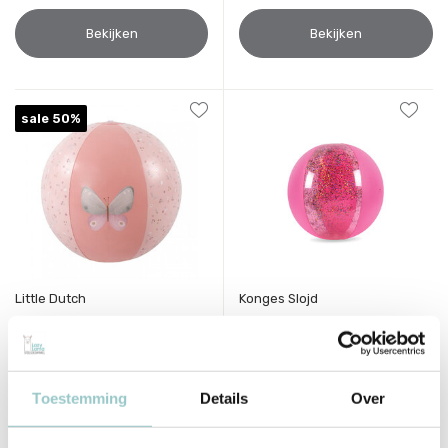
Bekijken
Bekijken
sale 50%
Little Dutch
Konges Slojd
Strandbal Flowers &
Strandbal Transparant Pink
Butterflies
Large
Deliverytime
Deliverytime
Op voorraad
Toestemming
Details
Over
Op voorraad
1-2 werkdagen
1-2 werkdagen
6,95
3,50
29,95