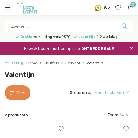
0
9,5
Gratis
verzending vanaf €70
Levertijd
1-2 werkdagen
Baby & kids zomerkleding sale
ONTDEK DE SALE
Terug
Home
Knuffels
Jellycat
Valentijn
Valentijn
Sorteren op:
Filter
Toon:
9 producten