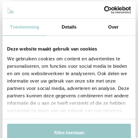
Jellycat
Jellycat
Koala with Message
Amuseable Diamond Ring
38,00
33,95
Toestemming
Details
Over
Incl. btw
Incl. btw
Bekijken
Bekijken
Deze website maakt gebruik van cookies
We gebruiken cookies om content en advertenties te
personaliseren, om functies voor social media te bieden
en om ons websiteverkeer te analyseren. Ook delen we
informatie over uw gebruik van onze site met onze
partners voor social media, adverteren en analyse. Deze
partners kunnen deze gegevens combineren met andere
informatie die u aan ze heeft verstrekt of die ze hebben
verzameld op basis van uw gebruik van hun services.
Jellycat
Jellycat
Amuseables Arlette Heart
Alles toestaan
Amuseables Philippe Palmier
Macaron