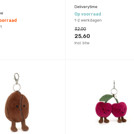
Deliverytime
me
Op voorraad
voorraad
1-2 werkdagen
t
32,00
25,60
Incl. btw