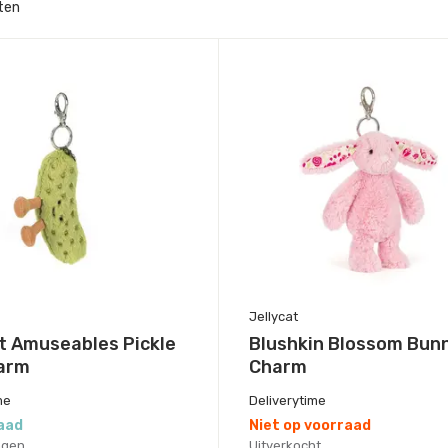
ten
Jellycat
t Amuseables Pickle
Blushkin Blossom Bun
arm
Charm
me
Deliverytime
aad
Niet op voorraad
agen
Uitverkocht