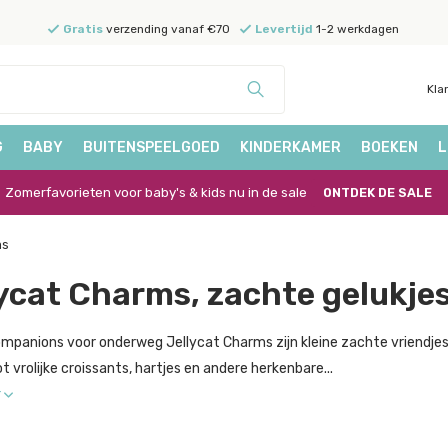
Gratis
verzending vanaf €70
Levertijd
1-2 werkdagen
Kla
G
BABY
BUITENSPEELGOED
KINDERKAMER
BOEKEN
L
Zomerfavorieten voor baby's & kids nu in de sale
ONTDEK DE SALE
ms
ycat Charms, zachte gelukjes
mpanions voor onderweg Jellycat Charms zijn kleine zachte vriendjes
t vrolijke croissants, hartjes en andere herkenbare...
r