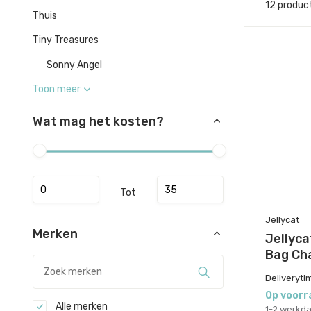
12 produc
Thuis
Tiny Treasures
Sonny Angel
Toon meer
Wat mag het kosten?
Tot
Jellycat
Merken
Jellyca
Bag Ch
Deliveryti
Op voorr
Alle merken
1-2 werkd