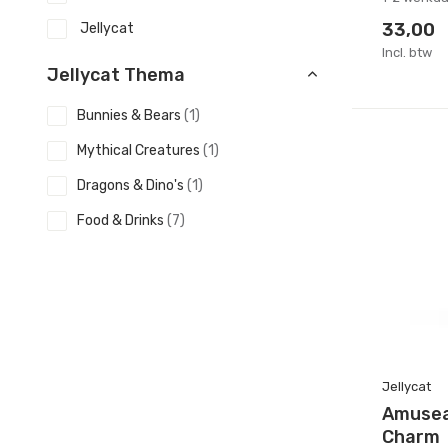
33,00
Jellycat
Incl. btw
Jellycat Thema
Bunnies & Bears
(1)
Mythical Creatures
(1)
Dragons & Dino's
(1)
Food & Drinks
(7)
Flowers & Plants
(1)
Objects
(2)
Jungle & Safari
(1)
Sale
Jellycat
Amusea
20%
(1)
Charm