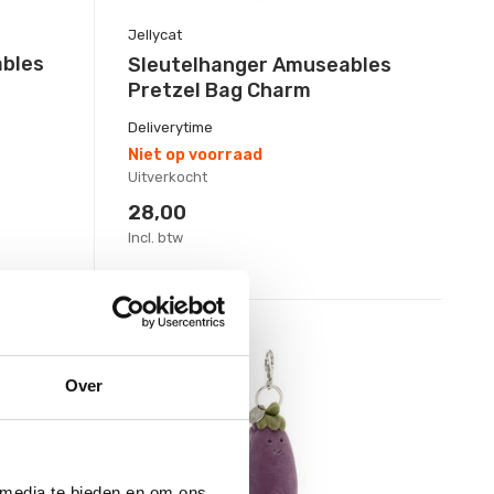
Jellycat
ables
Sleutelhanger Amuseables
Pretzel Bag Charm
Deliverytime
Niet op voorraad
Uitverkocht
28,00
Incl. btw
sale 25%
Over
 media te bieden en om ons