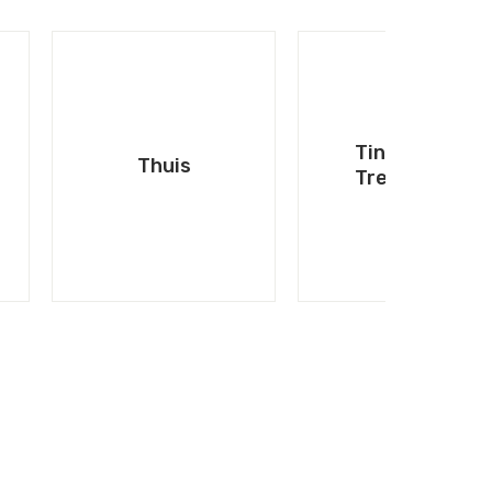
Tiny
Thuis
Treasures