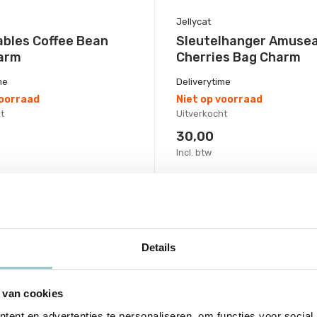
Jellycat
bles Coffee Bean
Sleutelhanger Amuse
arm
Cherries Bag Charm
me
Deliverytime
voorraad
Niet op voorraad
t
Uitverkocht
30,00
Incl. btw
Details
 van cookies
ent en advertenties te personaliseren, om functies voor social