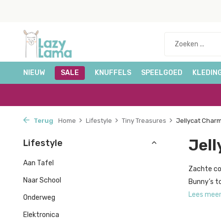
NIEUW
SALE
KNUFFELS
SPEELGOED
KLEDIN
Terug
Home
Lifestyle
Tiny Treasures
Jellycat Char
Jell
Lifestyle
Aan Tafel
Zachte co
Naar School
Bunny’s to
Lees mee
Onderweg
Elektronica