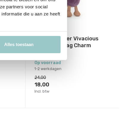
ze partners voor social
nformatie die u aan ze heeft
Jellycat
ables
Sleutelhanger Vivacious
rm
Alles toestaan
Aubergine Bag Charm
Deliverytime
Op voorraad
1-2 werkdagen
24,00
18,00
Incl. btw