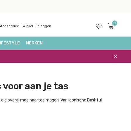
0
ntenservice
Winkel
Inloggen
IFESTYLE
MERKEN
Account
 voor aan je tas
aanmaken
 die overal mee naartoe mogen. Van iconische Bashful