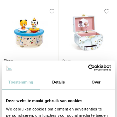
Djeco
Djeco
Speeldoosje Fantasy Melody
Sieradendoosje met muziek
melodie elf
Deliverytime
Deliverytime
Toestemming
Details
Over
Op voorraad
Op voorraad
1-2 werkdagen
1-2 werkdagen
23,95
22,50
Deze website maakt gebruik van cookies
Incl. btw
Incl. btw
We gebruiken cookies om content en advertenties te
personaliseren, om functies voor social media te bieden