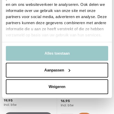
en om ons websiteverkeer te analyseren. Ook delen we
informatie over uw gebruik van onze site met onze
partners voor social media, adverteren en analyse. Deze
partners kunnen deze gegevens combineren met andere
informatie die u aan ze heeft verstrekt of die ze hebben
verzameld op basis van uw gebruik van hun services.
Alles toestaan
Little Dutch
Rockahula
Aanpassen
Juwelendoosje Evi met
Sieradendoos Ballet
muziek
Deliverytime
Deliverytime
Weigeren
Niet op voorraad
Op voorraad
Tijdelijk uitverkocht
1-2 werkdagen
19,95
16,95
Incl. btw
Incl. btw