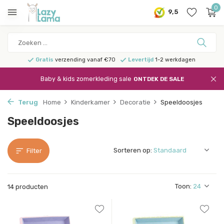
0
9,5
Gratis
verzending vanaf €70
Levertijd
1-2 werkdagen
Baby & kids zomerkleding sale
ONTDEK DE SALE
Terug
Home
Kinderkamer
Decoratie
Speeldoosjes
Speeldoosjes
Sorteren op:
Filter
Toon:
14 producten