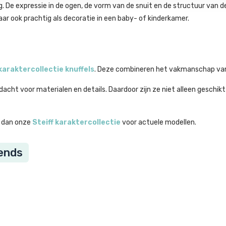
g. De expressie in de ogen, de vorm van de snuit en de structuur van d
aar ook prachtig als decoratie in een baby- of kinderkamer.
karaktercollectie knuffels
. Deze combineren het vakmanschap van 
acht voor materialen en details. Daardoor zijn ze niet alleen geschikt
jk dan onze
Steiff karaktercollectie
voor actuele modellen.
iends