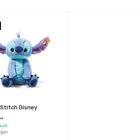
 Stitch Disney
me
aad
agen