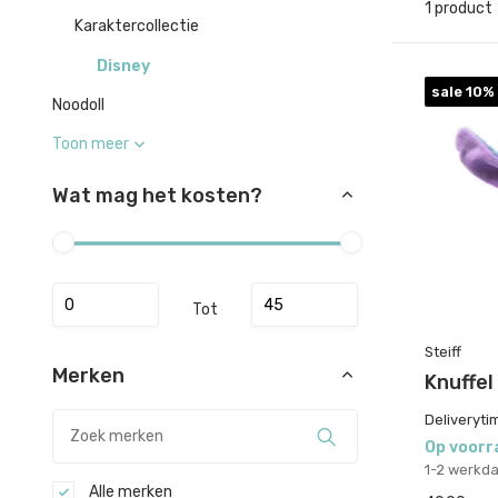
1 product
Karaktercollectie
Disney
sale 10%
Noodoll
Toon meer
Wat mag het kosten?
Tot
Steiff
Merken
Knuffel
Deliveryti
Op voorr
1-2 werkd
Alle merken