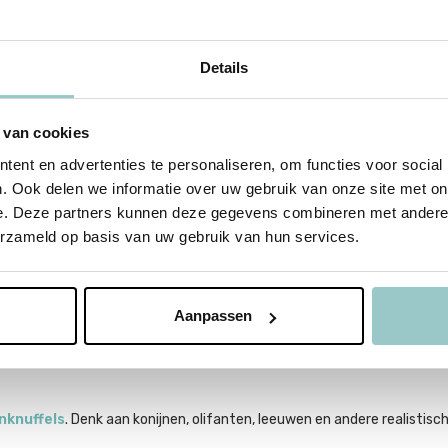
eke beige beren tot modernere varianten: elke Steiff teddybeer wordt z
Details
raditie en kwaliteit. Sommige modellen zijn klassiek en tijdloos, ander
bject.
 van cookies
kijk dan onze
Steiff teddyberen collectie
voor alle formaten en stijl
ent en advertenties te personaliseren, om functies voor social
. Ook delen we informatie over uw gebruik van onze site met on
e. Deze partners kunnen deze gegevens combineren met andere i
erzameld op basis van uw gebruik van hun services.
LAMA WIJSHEID
ies je iets dat jaren meegaat. Niet alleen iets da
Aanpassen
nknuffels
. Denk aan konijnen, olifanten, leeuwen en andere realistis