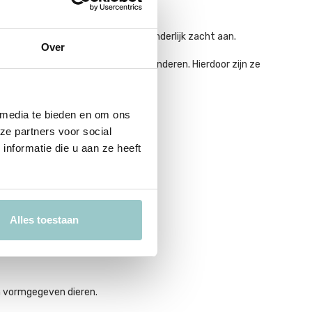
orgvuldig afgewerkt en voelt uitzonderlijk zacht aan.
Over
e speelser en toegankelijker voor kinderen. Hierdoor zijn ze
en.
 media te bieden en om ons
ze partners voor social
nformatie die u aan ze heeft
t vandaag mooi is."
Alles toestaan
ch vormgegeven dieren.