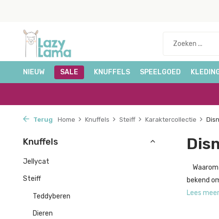
NIEUW
SALE
KNUFFELS
SPEELGOED
KLEDIN
Terug
Home
Knuffels
Steiff
Karaktercollectie
Dis
Dis
Knuffels
Jellycat
Waarom kie
Steiff
bekend om
Lees mee
Teddyberen
Dieren