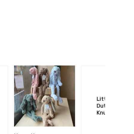
Little
Dutch
Knuffels