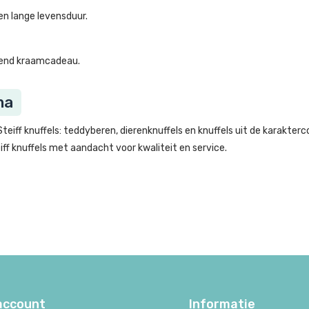
n lange levensduur.
jvend kraamcadeau.
ma
teiff knuffels: teddyberen, dierenknuffels en knuffels uit de karakterc
iff knuffels met aandacht voor kwaliteit en service.
 account
Informatie