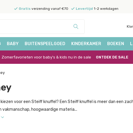
Gratis
verzending vanaf €70
Levertijd
1-2 werkdagen
Kla
G
BABY
BUITENSPEELGOED
KINDERKAMER
BOEKEN
L
Zomerfavorieten voor baby's & kids nu in de sale
ONTDEK DE SALE
ney
ney
zen voor een Steiff knuffel? Een Steiff knuffel is meer dan een zach
 vakmanschap, hoogwaardige materia...
r