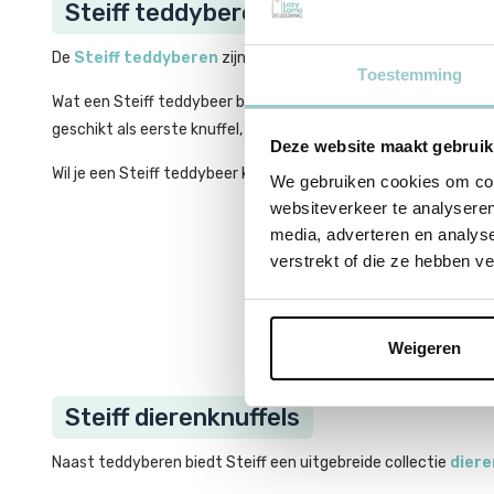
Steiff teddyberen
De
Steiff teddyberen
zijn wereldwijd een begrip. Van klassi
Toestemming
Wat een Steiff teddybeer bijzonder maakt, is de balans tussen t
geschikt als eerste knuffel, als kraamcadeau of als verzamelo
Deze website maakt gebruik
Wil je een Steiff teddybeer kopen die jarenlang mooi blijft? Be
We gebruiken cookies om cont
websiteverkeer te analyseren
media, adverteren en analys
verstrekt of die ze hebben v
“Als kraamcadeau k
Weigeren
Steiff dierenknuffels
Naast teddyberen biedt Steiff een uitgebreide collectie
diere