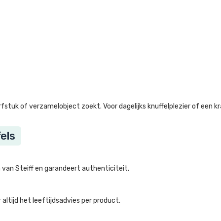
en erfstuk of verzamelobject zoekt. Voor dagelijks knuffelplezier of ee
els
n van Steiff en garandeert authenticiteit.
altijd het leeftijdsadvies per product.