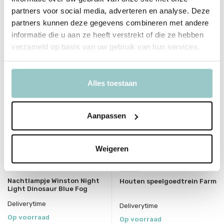
41,95
34,95
Incl. btw
partners voor social media, adverteren en analyse. Deze
Incl. btw
partners kunnen deze gegevens combineren met andere
informatie die u aan ze heeft verstrekt of die ze hebben
Bekijken
verzameld op basis van uw gebruik van hun services.
sale 25%
Alles toestaan
Aanpassen
Weigeren
Liewood
Jollein
Nachtlampje Winston Night
Houten speelgoedtrein Farm
Light Dinosaur Blue Fog
Deliverytime
Deliverytime
Op voorraad
Op voorraad