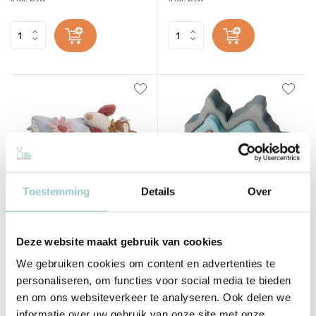
Toestemming
Details
Over
Little Dutch
Grimm's
Activiteiten Driehoek Fairy
Houten Blauwe Grot
Deze website maakt gebruik van cookies
Garden
We gebruiken cookies om content en advertenties te
Deliverytime
Deliverytime
personaliseren, om functies voor social media te bieden
Niet op voorraad
Op voorraad
en om ons websiteverkeer te analyseren. Ook delen we
Tijdelijk uitverkocht
1-2 werkdagen
informatie over uw gebruik van onze site met onze