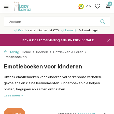
0
9,5
Gratis
verzending vanaf €70
Levertijd
1-2 werkdagen
Baby & kids zomerkleding sale
ONTDEK DE SALE
Terug
Home
Boeken
Ontdekken & Leren
Emotieboeken
Emotieboeken voor kinderen
Ontdek emotieboeken voor kinderen vol herkenbare verhalen,
gevoelens en kleine leermomenten. Kinderboeken die helpen
praten, begrijpen en samen ontdekken.
Lees meer
Sorteren op: