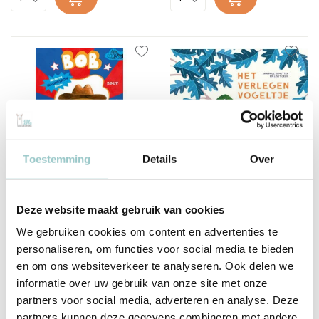
Toestemming
Details
Over
Bob Popcorn
Het verlegen vogeltje
Deze website maakt gebruik van cookies
Deliverytime
Deliverytime
Op voorraad
Op voorraad
We gebruiken cookies om content en advertenties te
1-2 werkdagen
1-2 werkdagen
personaliseren, om functies voor social media te bieden
15,99
15,99
en om ons websiteverkeer te analyseren. Ook delen we
Incl. btw
Incl. btw
informatie over uw gebruik van onze site met onze
partners voor social media, adverteren en analyse. Deze
partners kunnen deze gegevens combineren met andere