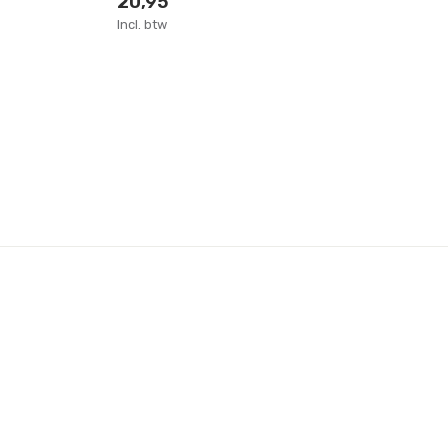
20,95
3
Incl. btw
Inc