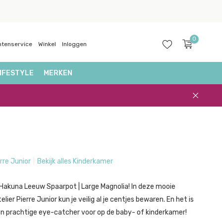
0
ntenservice
Winkel
Inloggen
IFESTYLE
MERKEN
Account
aanmaken
erre Junior
Bekijk alles Kinderkamer
e Hakuna Leeuw Spaarpot | Large Magnolia! In deze mooie
lier Pierre Junior kun je veilig al je centjes bewaren. En het is
n prachtige eye-catcher voor op de baby- of kinderkamer!