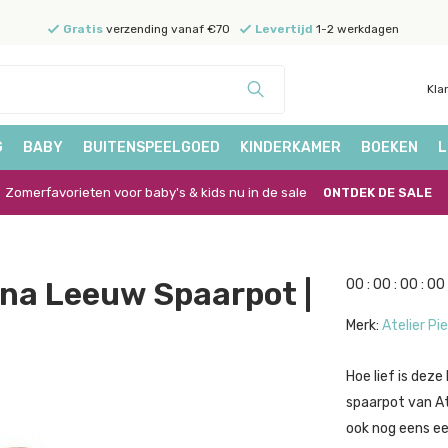
Gratis
verzending vanaf €70
Levertijd
1-2 werkdagen
Kla
G
BABY
BUITENSPEELGOED
KINDERKAMER
BOEKEN
L
Zomerfavorieten voor baby's & kids nu in de sale
ONTDEK DE SALE
una Leeuw Spaarpot |
0
0
:
0
0
:
0
0
:
0
0
Merk:
Atelier Pi
Hoe lief is dez
spaarpot van Ate
ook nog eens ee