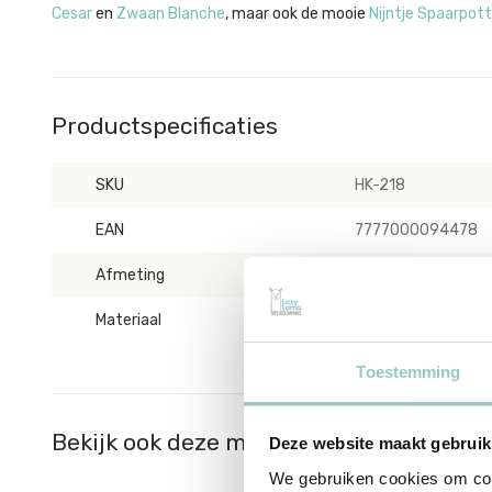
Cesar
en
Zwaan Blanche
, maar ook de mooie
Nijntje Spaarpot
Productspecificaties
SKU
HK-218
EAN
7777000094478
Afmeting
Ø11,3 x H16,5 cm
Materiaal
PVC
Toestemming
Bekijk ook deze must-haves
Deze website maakt gebruik
We gebruiken cookies om cont