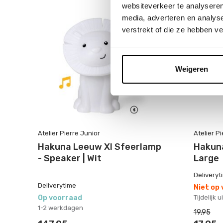
websiteverkeer te analyseren
media, adverteren en analys
sale 10
verstrekt of die ze hebben v
Weigeren
Atelier Pierre Junior
Atelier P
Hakuna Leeuw Xl Sfeerlamp
Hakuna
- Speaker | Wit
Large
Deliveryt
Deliverytime
Niet op
Op voorraad
Tijdelijk 
1-2 werkdagen
19,95