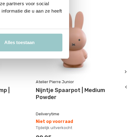
ze partners voor social
nformatie die u aan ze heeft
Alles toestaan
Atelier Pierre Junior
Ate
mp |
Nijntje Spaarpot | Medium
H
Powder
L
Deliverytime
De
Niet op voorraad
Ni
Tijdelijk uitverkocht
Tij