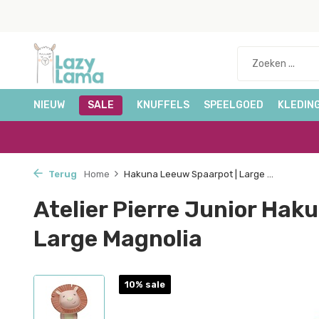
NIEUW
SALE
KNUFFELS
SPEELGOED
KLEDIN
Terug
Home
Hakuna Leeuw Spaarpot | Large ...
Atelier Pierre Junior Hak
Large Magnolia
10% sale