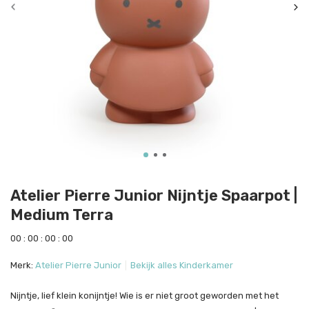
Atelier Pierre Junior Nijntje Spaarpot |
Medium Terra
0
0
:
0
0
:
0
0
:
0
0
Merk:
Atelier Pierre Junior
Bekijk alles Kinderkamer
Nijntje, lief klein konijntje! Wie is er niet groot geworden met het