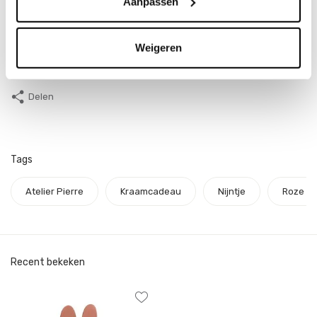
Aanpassen
EAN
7777000095772
Afmeting
19 X Ø10 CM
Weigeren
Materiaal
PVC
Delen
Tags
Atelier Pierre
Kraamcadeau
Nijntje
Roze
Recent bekeken