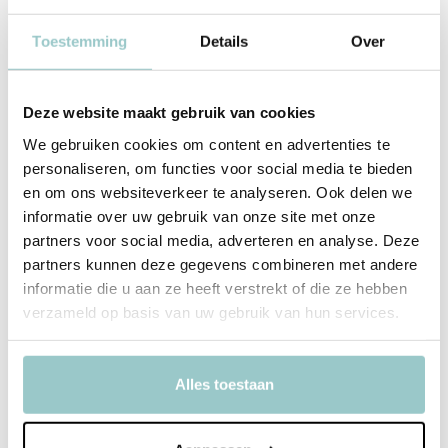
Nijntje, lief klein konijntje! Wie is er niet groot geworden met het
bekende figuurtje van Dick Bruna? Deze Nijntje Spaarpot | Medium
Toestemming
Details
Over
Warm Terra is een origineel kraamcadeau of cadeau voor een
verjaardag!
Deze website maakt gebruik van cookies
Over Atelier Pierre Junior®
Atelier Pierre Junior® is een uniek merk van originele
We gebruiken cookies om content en advertenties te
personaliseren, om functies voor social media te bieden
interieuraccessoires en geschenken voor unieke gebeurtenissen,
en om ons websiteverkeer te analyseren. Ook delen we
met respect voor traditie, mens en omgeving. Creativiteit, kwaliteit
informatie over uw gebruik van onze site met onze
en duurzaamheid staan bij Atelier Pierre Junior® voorop. De
partners voor social media, adverteren en analyse. Deze
geschenken & accessoires geven aan unieke belevenissen een
partners kunnen deze gegevens combineren met andere
extra dimensie en laten familie en vrienden nog een tijdlang
informatie die u aan ze heeft verstrekt of die ze hebben
nagenieten.
verzameld op basis van uw gebruik van hun services.
Productspecificaties
Alles toestaan
SKU
7777000095772