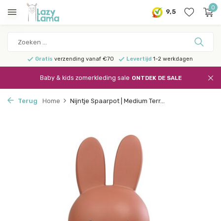
0
9,5
Gratis
verzending vanaf €70
Levertijd
1-2 werkdagen
Baby & kids zomerkleding sale
ONTDEK DE SALE
Terug
Home
Nijntje Spaarpot | Medium Terr...