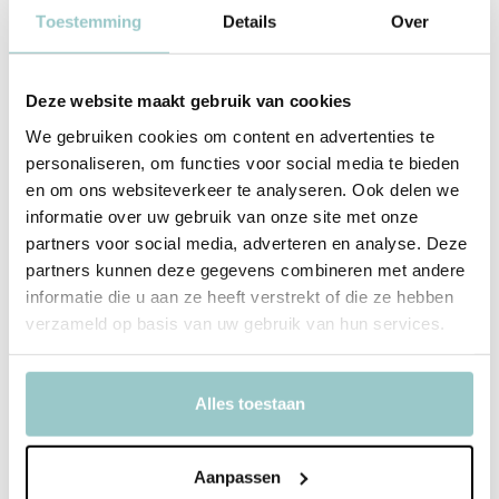
Toestemming
Details
Over
Spaarpotten en Nachtlampjes
Lazy Lama heeft de
nachtlampjes
en
spaarpotten
in het
Deze website maakt gebruik van cookies
assortiment. Heel populair zijn
Leeuw Hakuna
,
Vos Cesar
en
Zwaan
Blanche
, maar ook de mooie
Nijntje Spaarpotten
zijn favoriet van
We gebruiken cookies om content en advertenties te
personaliseren, om functies voor social media te bieden
velen!
en om ons websiteverkeer te analyseren. Ook delen we
informatie over uw gebruik van onze site met onze
partners voor social media, adverteren en analyse. Deze
Productspecificaties
partners kunnen deze gegevens combineren met andere
informatie die u aan ze heeft verstrekt of die ze hebben
SKU
7777000070915
verzameld op basis van uw gebruik van hun services.
EAN
7777000070915
Afmeting
13,5 X Ø7,2 CM
Alles toestaan
Materiaal
PVC
Aanpassen
Delen