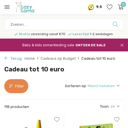
0
9,5
Gratis
verzending vanaf €70
Levertijd
1-2 werkdagen
Baby & kids zomerkleding sale
ONTDEK DE SALE
Terug
Home
Cadeaus op Budget
Cadeau tot 10 euro
Cadeau tot 10 euro
Sorteren op:
Filter
Toon:
118 producten