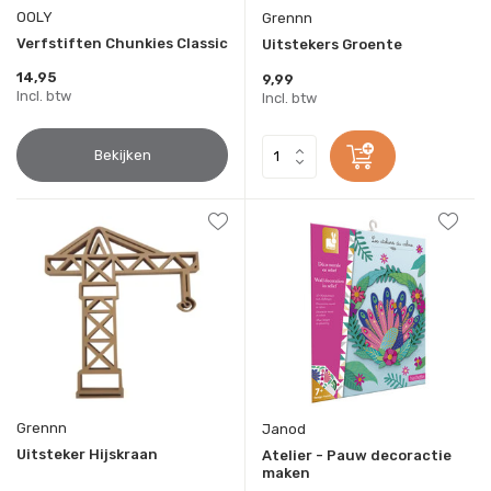
OOLY
Grennn
Verfstiften Chunkies Classic
Uitstekers Groente
14,95
9,99
Incl. btw
Incl. btw
Bekijken
Grennn
Janod
Uitsteker Hijskraan
Atelier - Pauw decoractie
maken