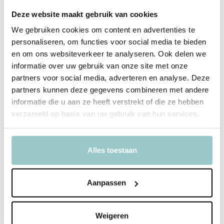
Deze website maakt gebruik van cookies
We gebruiken cookies om content en advertenties te
personaliseren, om functies voor social media te bieden
en om ons websiteverkeer te analyseren. Ook delen we
informatie over uw gebruik van onze site met onze
partners voor social media, adverteren en analyse. Deze
partners kunnen deze gegevens combineren met andere
informatie die u aan ze heeft verstrekt of die ze hebben
verzameld op basis van uw gebruik van hun services.
Ventilator Dieren
Ventilator Bunny
6,99
9,95
Incl. btw
Incl. btw
Alles toestaan
Bekijken
Aanpassen
Weigeren