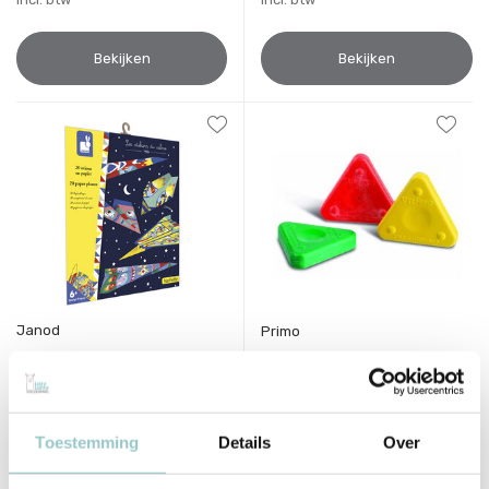
Bekijken
Bekijken
Janod
Primo
Papieren Vliegtuigen
Driehoek Waskrijt 6 stuks
8,99
5,95
Incl. btw
Incl. btw
Toestemming
Details
Over