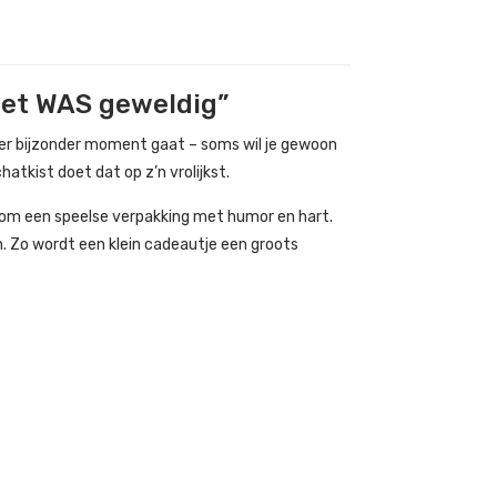
het WAS geweldig”
der bijzonder moment gaat – soms wil je gewoon
atkist doet dat op z’n vrolijkst.
nom een speelse verpakking met humor en hart.
n. Zo wordt een klein cadeautje een groots