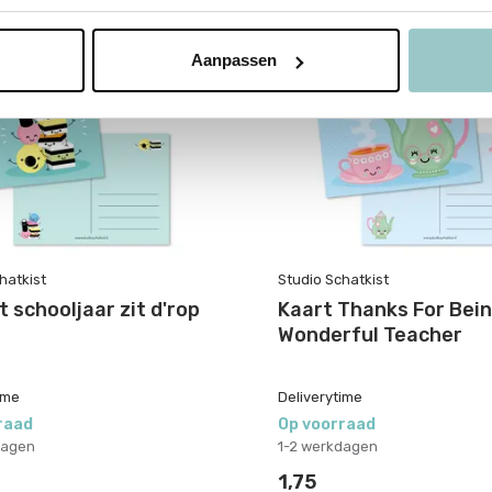
Aanpassen
hatkist
Studio Schatkist
t schooljaar zit d'rop
Kaart Thanks For Bein
Wonderful Teacher
ime
Deliverytime
raad
Op voorraad
dagen
1-2 werkdagen
1,75