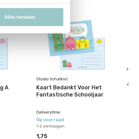
Alles toestaan
Studio Schatkist
St
g A
Kaart Bedankt Voor Het
K
Fantastische Schooljaar
On
S
Deliverytime
De
Op voorraad
Op
1-2 werkdagen
1-
1,75
1,