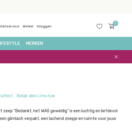
0
ntenservice
Winkel
Inloggen
IFESTYLE
MERKEN
Account
aanmaken
hatkist
Bekijk alles Lifestyle
t zeep “Bedankt, het WAS geweldig” is een luchtig en liefdevol
een glimlach verpakt, een lachend zeepje en ruimte voor jouw