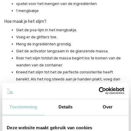
spatel voor het mengen van de ingrediënten
1 mengbakje
Hoe maak je het slijm?
Giet de pva-lijm in het mengbakje.
Voeg er de glitters toe.
Meng de ingrediënten grondig.
Giet de activator langzaam in de glanzende massa.
Roer het slijm totdat de massa begint los te komen van de
wanden van de container.
Kneed het slijm tot het de perfecte consistentie heeft
bereikt. Als het nog steeds aan je handen plakt, voeg dan
wat meer activator toe.
Je slijm is nu klaar!
Onthoud dat slijm langer zijn eigenschappen behoudt en niet
Toestemming
Details
Over
uitdroogt als je het na het spelen in een gesloten bakje doet.
Belangrijk: de producten van Tuban zijn veilig voor kinderen en vrij
van microplastics. Ze bevatten geen borax of andere giftige
Deze website maakt gebruik van cookies