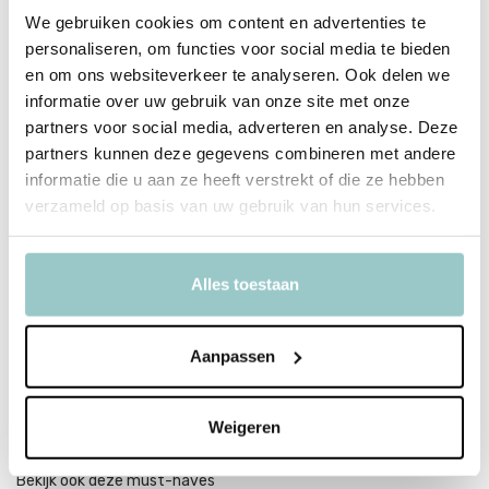
stoffen.
We gebruiken cookies om content en advertenties te
personaliseren, om functies voor social media te bieden
Gemaakt in Polen.
en om ons websiteverkeer te analyseren. Ook delen we
Aanbevolen leeftijd is vanaf 6 jaar.
informatie over uw gebruik van onze site met onze
partners voor social media, adverteren en analyse. Deze
partners kunnen deze gegevens combineren met andere
informatie die u aan ze heeft verstrekt of die ze hebben
Productspecificaties
verzameld op basis van uw gebruik van hun services.
SKU
860TU3137
EAN
5901087031374
Alles toestaan
Afmeting
1 KG
Aanpassen
Leeftijd
vanaf 6 jaar
Delen
Weigeren
Bekijk ook deze must-haves