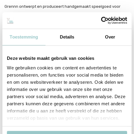
Grennn ontwerpt en produceert handgemaakt speelgoed voor
kinderen. Het streven is duurzaam en tijdloze ontwerpen van de
beste kwaliteit te ontwerpen. Deze items staan op zichzelf en zijn
tijdloos, ongeacht de trend. Het uitgangspunt is de
belevingswereld van het kind.
Toestemming
Details
Over
Deze website maakt gebruik van cookies
Productspecificaties
We gebruiken cookies om content en advertenties te
personaliseren, om functies voor social media te bieden
SKU
4800437969095
en om ons websiteverkeer te analyseren. Ook delen we
informatie over uw gebruik van onze site met onze
EAN
4800437969095
partners voor social media, adverteren en analyse. Deze
partners kunnen deze gegevens combineren met andere
Delen
informatie die u aan ze heeft verstrekt of die ze hebben
verzameld op basis van uw gebruik van hun services.
Bekijk ook deze must-haves