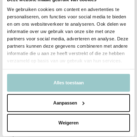
We gebruiken cookies om content en advertenties te
Laat deze kleine donderwolk jouw tas opfleuren – of juist niet. Want
personaliseren, om functies voor social media te bieden
soms is een beetje chagrijn gewoon helemaal oké.
en om ons websiteverkeer te analyseren. Ook delen we
informatie over uw gebruik van onze site met onze
partners voor social media, adverteren en analyse. Deze
Productspecificaties
partners kunnen deze gegevens combineren met andere
informatie die u aan ze heeft verstrekt of die ze hebben
SKU
A4SCLBC
verzameld op basis van uw gebruik van hun services.
EAN
670983160086
Merk
Jellycat
Alles toestaan
Collectie
Bag Charms & Keychains
Aanpassen
Toon meer
Delen
Weigeren
Bekijk ook deze must-haves