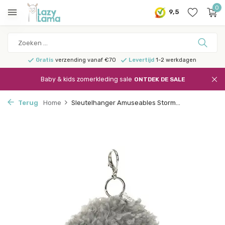
0
9,5
Gratis
verzending vanaf €70
Levertijd
1-2 werkdagen
Baby & kids zomerkleding sale
ONTDEK DE SALE
Terug
Home
Sleutelhanger Amuseables Storm...