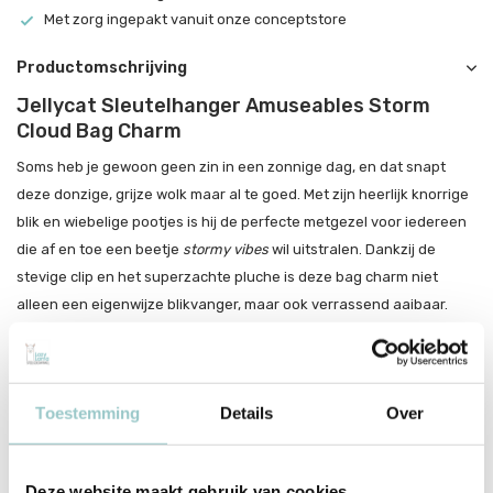
Met zorg ingepakt vanuit onze conceptstore
Productomschrijving
Jellycat Sleutelhanger Amuseables Storm
Cloud Bag Charm
Soms heb je gewoon geen zin in een zonnige dag, en dat snapt
deze donzige, grijze wolk maar al te goed. Met zijn heerlijk knorrige
blik en wiebelige pootjes is hij de perfecte metgezel voor iedereen
die af en toe een beetje
stormy vibes
wil uitstralen. Dankzij de
stevige clip en het superzachte pluche is deze bag charm niet
alleen een eigenwijze blikvanger, maar ook verrassend aaibaar.
Waarom je deze knorrige wolk nodig hebt?
Perfect om je humeur te matchen (of te laten zien dat je niet
altijd sunshine & rainbows bent)
Toestemming
Details
Over
Stevige clip om hem overal mee naartoe te nemen
Een speelse knipoog naar de dagen waarop je gewoon even
meh
bent
Deze website maakt gebruik van cookies