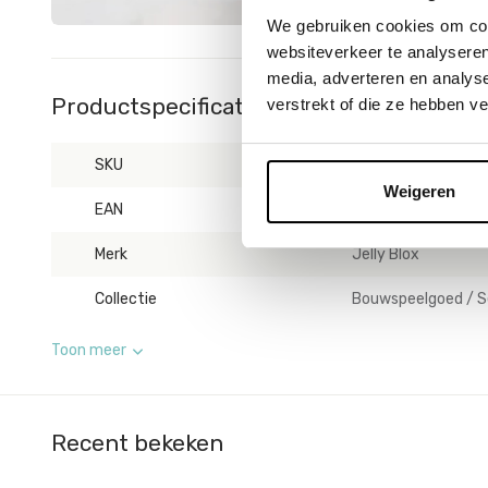
We gebruiken cookies om cont
websiteverkeer te analyseren
media, adverteren en analys
Productspecificaties
verstrekt of die ze hebben v
SKU
325934147
Weigeren
EAN
8720077341470
Merk
Jelly Blox
Collectie
Bouwspeelgoed / S
Toon meer
Recent bekeken