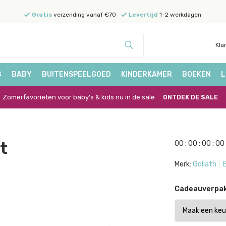
Gratis
verzending vanaf €70
Levertijd
1-2 werkdagen
Kla
G
BABY
BUITENSPEELGOED
KINDERKAMER
BOEKEN
L
Zomerfavorieten voor baby's & kids nu in de sale
ONTDEK DE SALE
t
0
0
:
0
0
:
0
0
:
0
0
Merk:
Goliath
Cadeauverpak