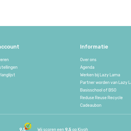
 account
Informatie
reren
Over ons
stellingen
Agenda
rlanglijst
Werken bij Lazy Lama
Partner worden van Lazy 
Basisschool of BSO
Reduse Reuse Recycle
Cadeaubon
9,5
Wij scoren een
9,5
op
Kiyoh