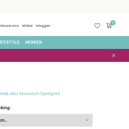
0
ntenservice
Winkel
Inloggen
IFESTYLE
MERKEN
Account
aanmaken
Bekijk alles Sensorisch Speelgoed
king: