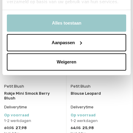
verzameld op basis van uw gebruik van hun services.
Delen
Bekijk ook deze must-haves
Alles toestaan
sale 60%
sale 60%
Aanpassen
Weigeren
Petit Blush
Petit Blush
Rokje Mini Smock Berry
Blouse Leopard
Blush
Deliverytime
Deliverytime
Op voorraad
Op voorraad
1-2 werkdagen
1-2 werkdagen
69,95
27,98
64,95
25,98