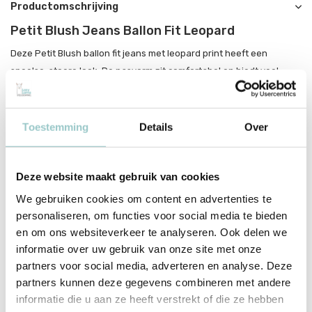
Productomschrijving
Petit Blush Jeans Ballon Fit Leopard
Deze Petit Blush ballon fit jeans met leopard print heeft een
speelse, stoere look. De pasvorm zit comfortabel en biedt veel
bewegingsvrijheid. Perfect voor elke dag. Ontdek
Petit Blush
.
Toestemming
Details
Over
Productspecificaties
Deze website maakt gebruik van cookies
SKU
SS26-058
We gebruiken cookies om content en advertenties te
EAN
6152101210254
personaliseren, om functies voor social media te bieden
Merk
Petit Blush
en om ons websiteverkeer te analyseren. Ook delen we
informatie over uw gebruik van onze site met onze
Collectie
Petit Blush SS26
partners voor social media, adverteren en analyse. Deze
partners kunnen deze gegevens combineren met andere
Toon meer
informatie die u aan ze heeft verstrekt of die ze hebben