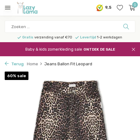
0
9,5
Gratis
verzending vanaf €70
Levertijd
1-2 werkdagen
Baby & kids zomerkleding sale
ONTDEK DE SALE
Terug
Home
Jeans Ballon Fit Leopard
60% sale