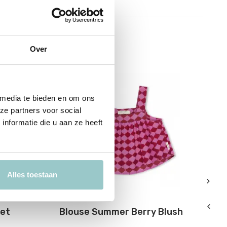
Over
sale 60%
s
 media te bieden en om ons
ze partners voor social
nformatie die u aan ze heeft
Alles toestaan
Petit Blush
Pet
net
Blouse Summer Berry Blush
Sh