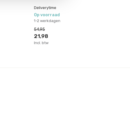
Deliverytime
De
Op voorraad
Op
1-2 werkdagen
1-
54,95
49
21,98
1
Incl. btw
Inc