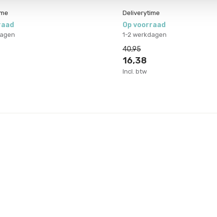
ime
Deliverytime
raad
Op voorraad
dagen
1-2 werkdagen
40,95
16,38
Incl. btw