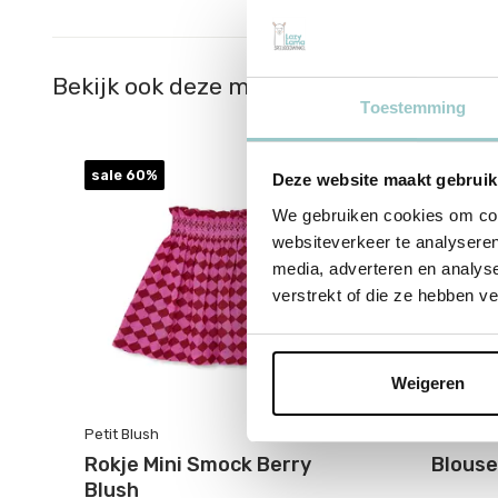
Bekijk ook deze must-haves
Toestemming
sale 60%
sale 60
Deze website maakt gebruik
We gebruiken cookies om cont
websiteverkeer te analyseren
media, adverteren en analys
verstrekt of die ze hebben v
Weigeren
Petit Blush
Petit Blu
Rokje Mini Smock Berry
Blouse
Blush