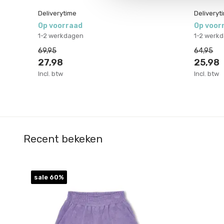
Deliverytime
Deliveryt
Op voorraad
Op voor
1-2 werkdagen
1-2 werk
69,95
64,95
27,98
25,98
Incl. btw
Incl. btw
Recent bekeken
sale 60%