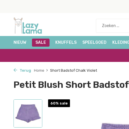
NIEUW
SALE
KNUFFELS
SPEELGOED
KLEDIN
Terug
Home
Short Badstof Chalk Violet
Petit Blush Short Badstof
60% sale