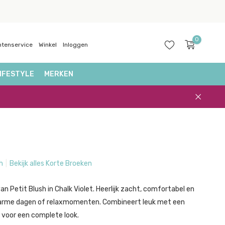
0
ntenservice
Winkel
Inloggen
IFESTYLE
MERKEN
Account
aanmaken
h
Bekijk alles Korte Broeken
n Petit Blush in Chalk Violet. Heerlijk zacht, comfortabel en
arme dagen of relaxmomenten. Combineert leuk met een
 voor een complete look.