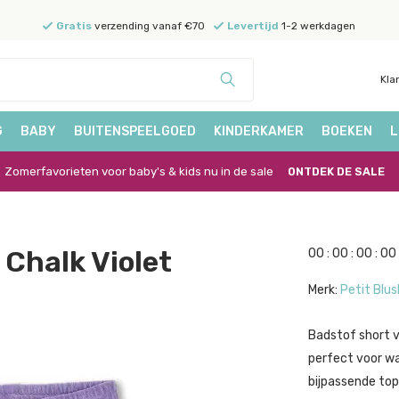
Gratis
verzending vanaf €70
Levertijd
1-2 werkdagen
Kla
G
BABY
BUITENSPEELGOED
KINDERKAMER
BOEKEN
L
Zomerfavorieten voor baby's & kids nu in de sale
ONTDEK DE SALE
 Chalk Violet
0
0
:
0
0
:
0
0
:
0
0
Merk:
Petit Blus
Badstof short va
perfect voor w
bijpassende top