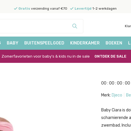
Gratis
verzending vanaf €70
Levertijd
1-2 werkdagen
Kla
G
BABY
BUITENSPEELGOED
KINDERKAMER
BOEKEN
L
Zomerfavorieten voor baby's & kids nu in de sale
ONTDEK DE SALE
0
0
:
0
0
:
0
0
:
0
0
Merk:
Djeco
Be
Baby Ciara is do
scharnierende ar
zwembad. Inclus