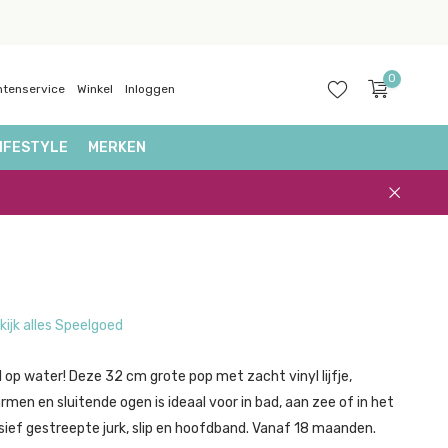
0
ntenservice
Winkel
Inloggen
IFESTYLE
MERKEN
Account
aanmaken
kijk alles Speelgoed
l op water! Deze 32 cm grote pop met zacht vinyl lijfje,
men en sluitende ogen is ideaal voor in bad, aan zee of in het
ief gestreepte jurk, slip en hoofdband. Vanaf 18 maanden.