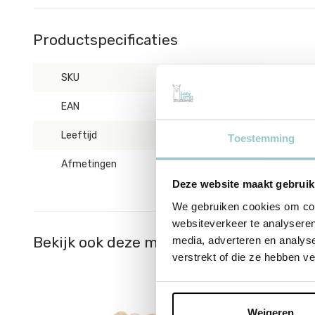
Productspecificaties
SKU
DJ07884
EAN
3070900078840
Leeftijd
vanaf 18 maanden
Toestemming
Afmetingen
32 cm
Deze website maakt gebruik
We gebruiken cookies om cont
websiteverkeer te analyseren
Bekijk ook deze must-haves
media, adverteren en analys
verstrekt of die ze hebben v
Weigeren