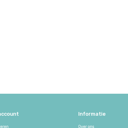
 account
Informatie
reren
Over ons