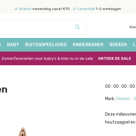
Gratis
verzending vanaf €70
Levertijd
1-2 werkdagen
Kla
G
BABY
BUITENSPEELGOED
KINDERKAMER
BOEKEN
L
Zomerfavorieten voor baby's & kids nu in de sale
ONTDEK DE SALE
en
0
0
:
0
0
:
0
0
:
0
0
Merk:
Grennn
Deze milieuvrie
houtzaagsel en 