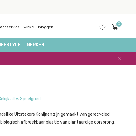
0
ntenservice
Winkel
Inloggen
IFESTYLE
MERKEN
Account
aanmaken
Bekijk alles Speelgoed
ndelijke Uitstekers Konijnen zijn gemaakt van gerecycled
biologisch afbreekbaar plastic van plantaardige oorsprong.