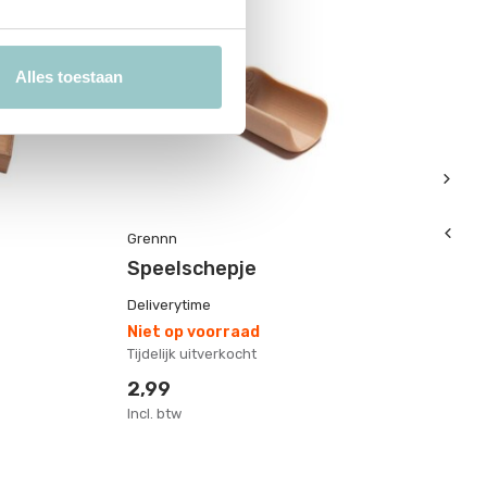
Alles toestaan
Grennn
Gr
Speelschepje
S
Deliverytime
De
Niet op voorraad
Op
Tijdelijk uitverkocht
1-
2,99
6
Incl. btw
Inc