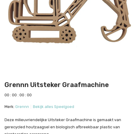
Grennn Uitsteker Graafmachine
0
0
:
0
0
:
0
0
:
0
0
Merk:
Grennn
Bekijk alles Speelgoed
Deze milieuvriendelijke Uitsteker Graafmachine is gemaakt van
gerecycled houtzaagsel en biologisch afbreekbaar plastic van