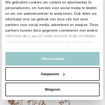
We gebruiken cookies om content en advertenties te
Grennn ontwerpt en produceert handgemaakt speelgoed voor
personaliseren, om functies voor social media te bieden
kinderen. Het streven is duurzaam en tijdloze ontwerpen van de
en om ons websiteverkeer te analyseren. Ook delen we
beste kwaliteit te ontwerpen. Deze items staan op zichzelf en zijn
informatie over uw gebruik van onze site met onze
tijdloos, ongeacht de trend. Het uitgangspunt is de
partners voor social media, adverteren en analyse. Deze
belevingswereld van het kind.
partners kunnen deze gegevens combineren met andere
informatie die u aan ze heeft verstrekt of die ze hebben
verzameld op basis van uw gebruik van hun services.
Delen
Alles toestaan
Bekijk ook deze must-haves
Aanpassen
Weigeren