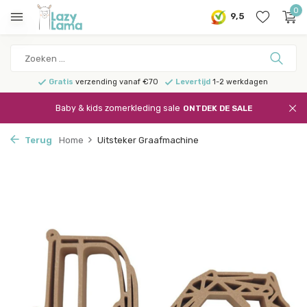
0
9,5
Gratis
verzending vanaf €70
Levertijd
1-2 werkdagen
Baby & kids zomerkleding sale
ONTDEK DE SALE
Terug
Home
Uitsteker Graafmachine