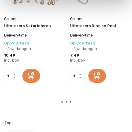
Grennn
Grennn
Uitstekers Safaridieren
Uitstekers Dino en Poot
Deliverytime
Deliverytime
Op voorraad
Op voorraad
1-2 werkdagen
1-2 werkdagen
10,49
7,49
Incl. btw
Incl. btw
Tags