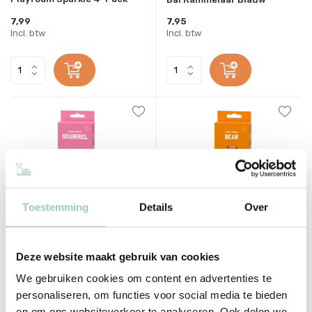
7,99
7,95
Incl. btw
Incl. btw
Toestemming
Details
Over
Hey Clay
Hey Clay
Deze website maakt gebruik van cookies
Interactieve Boetseerklei
Interactieve Boetseerklei
Eekhoorn (3 kleuren)
Bear (3 kleuren)
We gebruiken cookies om content en advertenties te
6,50
6,50
personaliseren, om functies voor social media te bieden
Incl. btw
Incl. btw
en om ons websiteverkeer te analyseren. Ook delen we