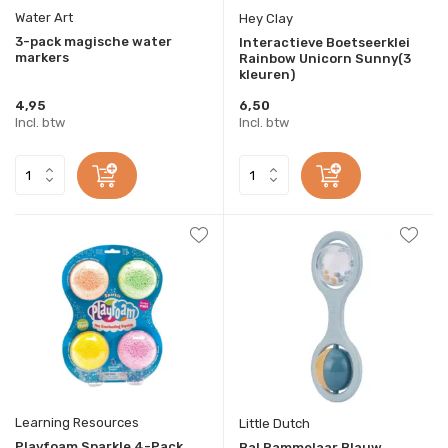
Water Art
Hey Clay
3-pack magische water
Interactieve Boetseerklei
markers
Rainbow Unicorn Sunny(3
kleuren)
4,95
6,50
Incl. btw
Incl. btw
Learning Resources
Little Dutch
Playfoam Sparkle 4-Pack
Bal Rammelaar Blauw