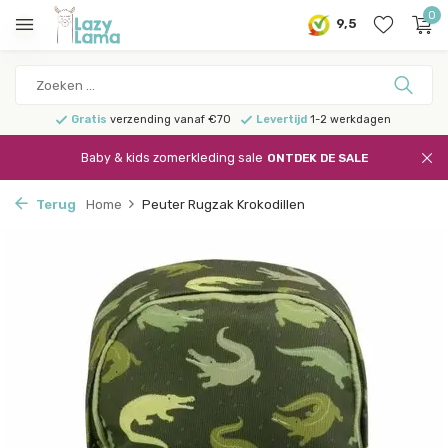
0
9,5
Gratis
verzending vanaf €70
Levertijd
1-2 werkdagen
Baby & kids zomerkleding sale
ONTDEK DE SALE
Terug
Home
Peuter Rugzak Krokodillen