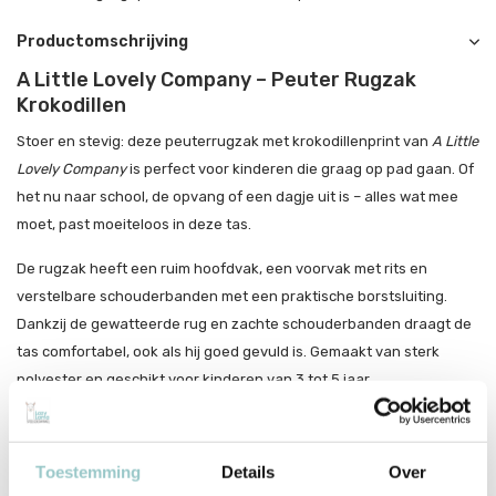
Productomschrijving
A Little Lovely Company – Peuter Rugzak
Krokodillen
Stoer en stevig: deze peuterrugzak met krokodillenprint van
A Little
Lovely Company
is perfect voor kinderen die graag op pad gaan. Of
het nu naar school, de opvang of een dagje uit is – alles wat mee
moet, past moeiteloos in deze tas.
De rugzak heeft een ruim hoofdvak, een voorvak met rits en
verstelbare schouderbanden met een praktische borstsluiting.
Dankzij de gewatteerde rug en zachte schouderbanden draagt de
tas comfortabel, ook als hij goed gevuld is. Gemaakt van sterk
polyester en geschikt voor kinderen van 3 tot 5 jaar.
Praktisch met een stoere look
Ideaal formaat voor jonge kinderen
Toestemming
Details
Over