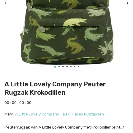
A Little Lovely Company Peuter
Rugzak Krokodillen
0
0
:
0
0
:
0
0
:
0
0
Merk:
A Little Lovely Company
Bekijk alles Rugtassen
Peuterrugzak van A Little Lovely Company met krokodillenprint. 7