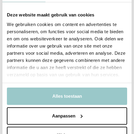
Comfortabel en stabiel dankzij borstbandje
Robuust ontwerp met opvallende krokodillenprint
Deze website maakt gebruik van cookies
We gebruiken cookies om content en advertenties te
personaliseren, om functies voor social media te bieden
Productspecificaties
en om ons websiteverkeer te analyseren. Ook delen we
informatie over uw gebruik van onze site met onze
SKU
BPCRGR70
partners voor social media, adverteren en analyse. Deze
partners kunnen deze gegevens combineren met andere
EAN
8719715002767
informatie die u aan ze heeft verstrekt of die ze hebben
verzameld op basis van uw gebruik van hun services.
Merk
A Little Lovely Company
Collectie
Crocodiles
Alles toestaan
Toon meer
Delen
Aanpassen
Bekijk ook deze must-haves