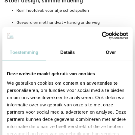
Stoer design, slimme indeling
Ruim hoofdvak voor al je schoolspullen
Gevoerd en met handvat – handig onderweg
Lichtgewicht en sterk – perfect voor dagelijks gebruik
Toestemming
Details
Over
Productspecificaties
SKU
PECRGR17
Deze website maakt gebruik van cookies
We gebruiken cookies om content en advertenties te
EAN
8719715002668
personaliseren, om functies voor social media te bieden
Merk
A Little Lovely Company
en om ons websiteverkeer te analyseren. Ook delen we
informatie over uw gebruik van onze site met onze
Collectie
Crocodiles
partners voor social media, adverteren en analyse. Deze
partners kunnen deze gegevens combineren met andere
Toon meer
informatie die u aan ze heeft verstrekt of die ze hebben
verzameld op basis van uw gebruik van hun services.
Delen