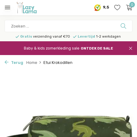
0
9,5
Gratis
verzending vanaf €70
Levertijd
1-2 werkdagen
Baby & kids zomerkleding sale
ONTDEK DE SALE
Terug
Home
Etui Krokodillen