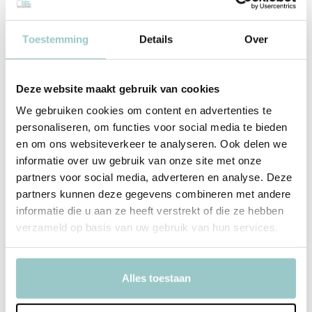
Bekijken
Toestemming
Details
Over
Deze website maakt gebruik van cookies
We gebruiken cookies om content en advertenties te
personaliseren, om functies voor social media te bieden
en om ons websiteverkeer te analyseren. Ook delen we
informatie over uw gebruik van onze site met onze
partners voor social media, adverteren en analyse. Deze
partners kunnen deze gegevens combineren met andere
Petit Boum
Little Dutch
informatie die u aan ze heeft verstrekt of die ze hebben
Spy Bottle Boerderij
Activiteiten Driehoek | Little
Farm
verzameld op basis van uw gebruik van hun services.
Deliverytime
Deliverytime
Niet op voorraad
Op voorraad
Tijdelijk uitverkocht
1-2 werkdagen
Alles toestaan
17,95
39,95
Incl. btw
Incl. btw